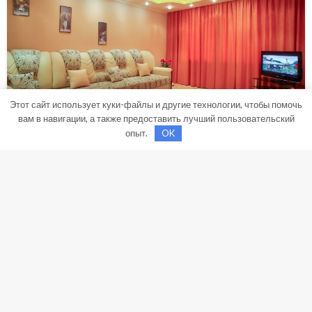
Этот сайт использует куки-файлы и другие технологии, чтобы помочь
вам в навигации, а также предоставить лучший пользовательский
опыт.
OK
РЕМОНТ И ОТДЕЛКА
Натяжные потолки в зал: Современное
решение для стильного интерьера
Введение Натяжные потолки становятся все более
популярными благодаря своим уникальным
свойствам и разнообразию дизайнов. Они
предлагают широкий спектр возможностей для
оформления интерьера, особенно в таком важном
помещении, как зал. В этой статье мы рассмотрим,