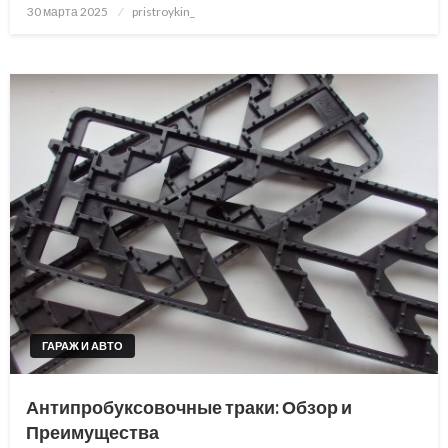
Posted
30 марта 2025
pristroykin_
on
ГАРАЖ И АВТО
Антипробуксовочные траки: Обзор и
Преимущества