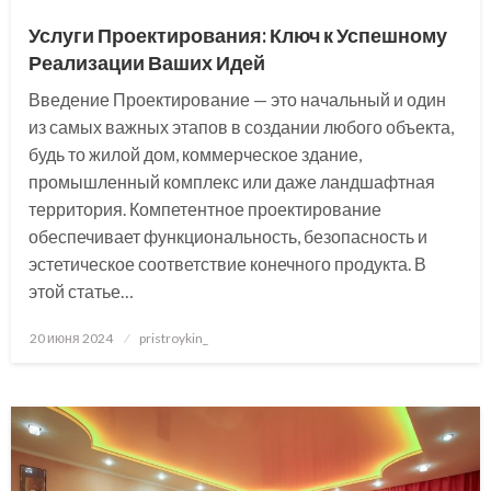
Услуги Проектирования: Ключ к Успешному
Реализации Ваших Идей
Введение Проектирование — это начальный и один
из самых важных этапов в создании любого объекта,
будь то жилой дом, коммерческое здание,
промышленный комплекс или даже ландшафтная
территория. Компетентное проектирование
обеспечивает функциональность, безопасность и
эстетическое соответствие конечного продукта. В
этой статье…
Posted
20 июня 2024
pristroykin_
on