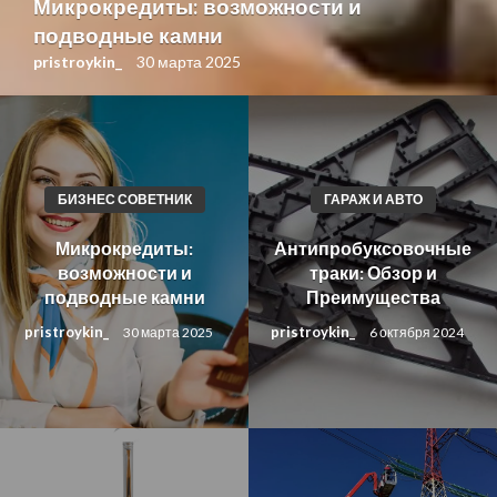
Микрокредиты: возможности и
подводные камни
pristroykin_
30 марта 2025
БИЗНЕС СОВЕТНИК
ГАРАЖ И АВТО
Микрокредиты:
Антипробуксовочные
возможности и
траки: Обзор и
подводные камни
Преимущества
pristroykin_
pristroykin_
30 марта 2025
6 октября 2024