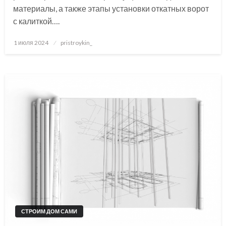
материалы, а также этапы установки откатных ворот
с калиткой….
Posted
1 июля 2024
pristroykin_
on
СТРОИМ ДОМ САМИ