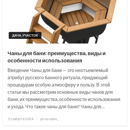
ДАЧА, УЧАСТОК
Чаны для бани: преимущества, виды и
особенности использования
Введение Чаны для бани — это неотъемлемый
атрибут русского банного ритуала, придающий
процедурам особую атмосферу и пользу. В этой
статье мы рассмотрим основные виды чанов для
бани, их преимущества, особенности использования
и ухода. Что такое чаны для бани? Чаны для…
Posted
21 августа 2024
pristroykin_
on