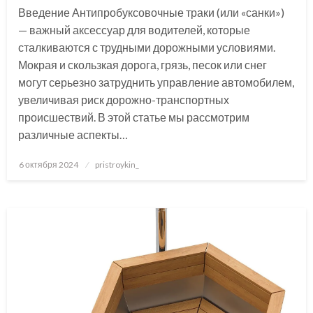
Введение Антипробуксовочные траки (или «санки»)
— важный аксессуар для водителей, которые
сталкиваются с трудными дорожными условиями.
Мокрая и скользкая дорога, грязь, песок или снег
могут серьезно затруднить управление автомобилем,
увеличивая риск дорожно-транспортных
происшествий. В этой статье мы рассмотрим
различные аспекты…
Posted
6 октября 2024
pristroykin_
on