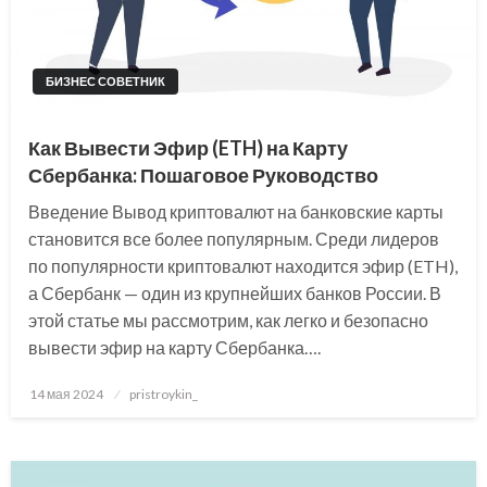
БИЗНЕС СОВЕТНИК
Как Вывести Эфир (ETH) на Карту
Сбербанка: Пошаговое Руководство
Введение Вывод криптовалют на банковские карты
становится все более популярным. Среди лидеров
по популярности криптовалют находится эфир (ETH),
а Сбербанк — один из крупнейших банков России. В
этой статье мы рассмотрим, как легко и безопасно
вывести эфир на карту Сбербанка….
Posted
14 мая 2024
pristroykin_
on