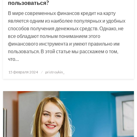
пользоваться?
В мире современных финансов кредит на карту
является одним из наиболее популярных и удобных
способов получения денежных средств. Однако, не
все обладают полным пониманием этого
финансового инструмента и умеют правильно им
пользоваться. В этой статье мы расскажем о том,
что…
Posted
15 февраля 2024
pristroykin_
on