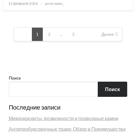
Posted
11 февраля 2024
pristroykin_
on
Пагинация
записей
1
2
…
5
Далее
Поиск
Поиск
Последние записи
Микрокредиты: возможности и подводные камни
Антипробуксовочные траки: Обзор и Преимущества