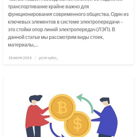
транспортивание крайне важно для
функционирования современного общества. Один из
ключевых элементов в системе электропередачи –
это стойки опор линий электропередач (ЛЭП). В
данной статье мы рассмотрим виды стоек,
материалы,…
Posted
18 июля 2024
pristroykin_
on