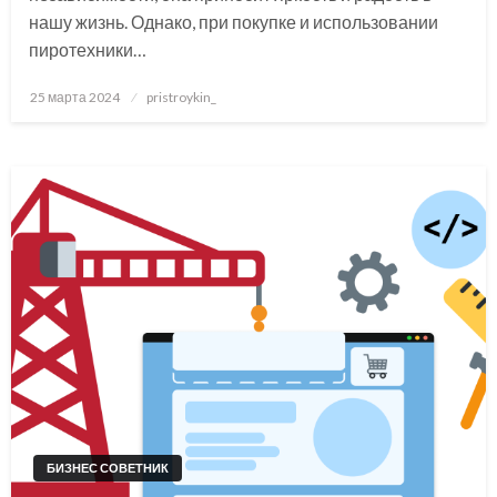
нашу жизнь. Однако, при покупке и использовании
пиротехники…
Posted
25 марта 2024
pristroykin_
on
БИЗНЕС СОВЕТНИК