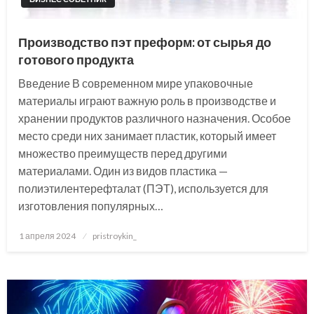
Производство пэт преформ: от сырья до
готового продукта
Введение В современном мире упаковочные
материалы играют важную роль в производстве и
хранении продуктов различного назначения. Особое
место среди них занимает пластик, который имеет
множество преимуществ перед другими
материалами. Один из видов пластика —
полиэтилентерефталат (ПЭТ), используется для
изготовления популярных…
Posted
1 апреля 2024
pristroykin_
on