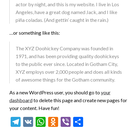
actor by night, and this is my website. I live in Los
Angeles, have a great dog named Jack, and I like
piña coladas. (And gettin’ caught in the rain.)
…or something like this:
The XYZ Doohickey Company was founded in
1971, and has been providing quality doohickeys
to the public ever since. Located in Gotham City,
XYZ employs over 2,000 people and does all kinds
of awesome things for the Gotham community.
As a new WordPress user, you should go to
your
dashboard
to delete this page and create new pages for
your content. Have fun!
Telegram
VK
WhatsApp
Odnoklassniki
Viber
Отправить