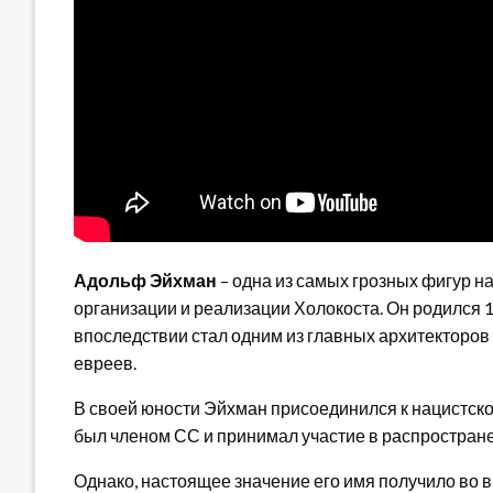
Адольф Эйхман
– одна из самых грозных фигур н
организации и реализации Холокоста. Он родился 1
впоследствии стал одним из главных архитекторов
евреев.
В своей юности Эйхман присоединился к нацистской
был членом СС и принимал участие в распростран
Однако, настоящее значение его имя получило во