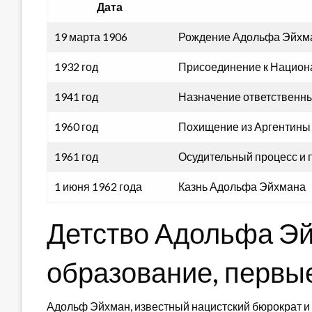
Дата
19 марта 1906
Рождение Адольфа Эйхма
1932 год
Присоединение к Национ
1941 год
Назначение ответственны
1960 год
Похищение из Аргентины 
1961 год
Осудительный процесс и п
1 июня 1962 года
Казнь Адольфа Эйхмана
Детство Адольфа Эй
образование, первы
Адольф Эйхман, известный нацистский бюрократ и 