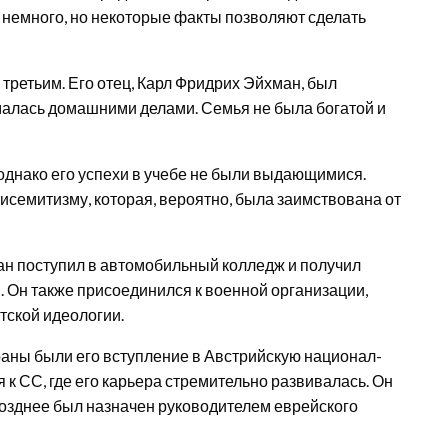
о немного, но некоторые факты позволяют сделать
третьим. Его отец, Карл Фридрих Эйхман, был
ималась домашними делами. Семья не была богатой и
однако его успехи в учебе не были выдающимися.
тисемитизму, которая, вероятно, была заимствована от
ан поступил в автомобильный колледж и получил
. Он также присоединился к военной организации,
ской идеологии.
аны были его вступление в Австрийскую национал-
к СС, где его карьера стремительно развивалась. Он
позднее был назначен руководителем еврейского