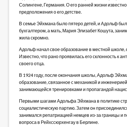
Солингене, Германия. О его ранней жизни известн
предположения о его детстве.
В семье Эйхмана было пятеро детей, и Адольф был 
бухгалтером, а мать, Мария Элизабет Кошута, зан
жила скромно.
Адольф начал свое образование в местной школе, 
Известно, что рано проявилась его склонность к ан
своего отца.
В 1924 году, после окончания школы, Адольф Эйхм
образование, связанное с механикой и инженерией
занимающейся тренировками и пропагандой нацист
Первыми шагами Адольфа Эйхмана в политике стр
социалистическую партию. Затем он присоединился 
занимался репатриацией немцев из-за границы и 
вопроса в Рейхссюрхенгау в Берлине.