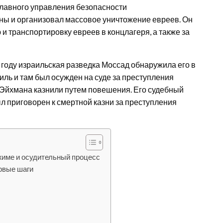
Главного управления безопасности
ны и организовал массовое уничтожение евреев. Он
и транспортировку евреев в концлагеря, а также за
 году израильская разведка Моссад обнаружила его в
ль и там был осужден на суде за преступления
а, Эйхмана казнили путем повешения. Его судебный
л приговорен к смертной казни за преступления
жиме и осудительный процесс
рвые шаги