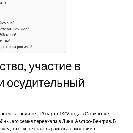
осте
Эйхмана?
истском режиме?
 Эйхмана?
естны?
ацистском режиме?
тво, участие в
и осудительный
окоста, родился 19 марта 1906 года в Солингене,
ойны, его семья переехала в Линц, Австро-Венгрия. В
ом, но вскоре стал выражать сочувствие к