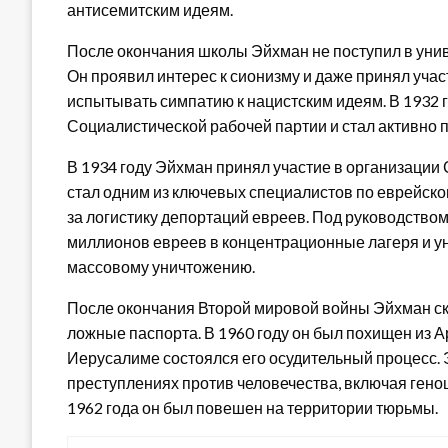
антисемитским идеям.
После окончания школы Эйхман не поступил в унив
Он проявил интерес к сионизму и даже принял учас
испытывать симпатию к нацистским идеям. В 1932 
Социалистической рабочей партии и стал активно 
В 1934 году Эйхман принял участие в организации
стал одним из ключевых специалистов по еврейско
за логистику депортаций евреев. Под руководств
миллионов евреев в концентрационные лагеря и у
массовому уничтожению.
После окончания Второй мировой войны Эйхман скр
ложные паспорта. В 1960 году он был похищен из А
Иерусалиме состоялся его осудительный процесс.
преступлениях против человечества, включая геноц
1962 года он был повешен на территории тюрьмы.