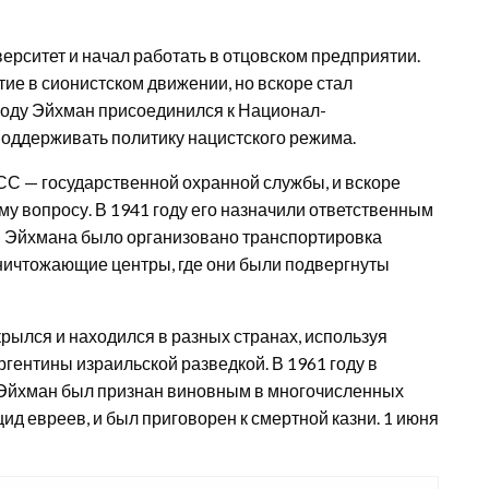
ерситет и начал работать в отцовском предприятии.
тие в сионистском движении, но вскоре стал
году Эйхман присоединился к Национал-
поддерживать политику нацистского режима.
 СС — государственной охранной службы, и вскоре
му вопросу. В 1941 году его назначили ответственным
ом Эйхмана было организовано транспортировка
ничтожающие центры, где они были подвергнуты
ылся и находился в разных странах, используя
ргентины израильской разведкой. В 1961 году в
 Эйхман был признан виновным в многочисленных
ид евреев, и был приговорен к смертной казни. 1 июня