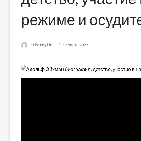
режиме и осудит
Posted
pristroykin_
17 марта 2022
on