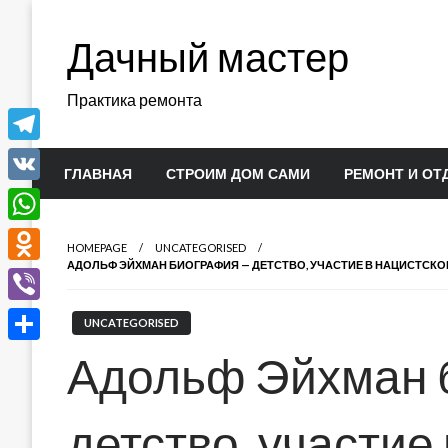
Перейти
к
Дачный мастер
содержимому
Практика ремонта
Telegram
ГЛАВНАЯ
СТРОИМ ДОМ САМИ
РЕМОНТ И ОТ
VK
WhatsApp
HOMEPAGE
UNCATEGORISED
АДОЛЬФ ЭЙХМАН БИОГРАФИЯ — ДЕТСТВО, УЧАСТИЕ В НАЦИСТСК
Odnoklassniki
Viber
UNCATEGORISED
Отправить
Адольф Эйхман 
детство, участие