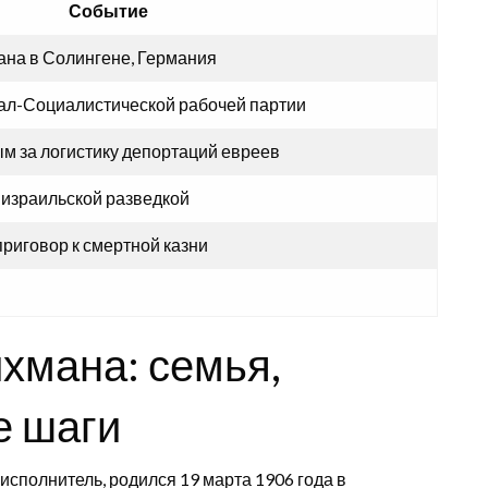
Событие
на в Солингене, Германия
ал-Социалистической рабочей партии
м за логистику депортаций евреев
израильской разведкой
риговор к смертной казни
хмана: семья,
е шаги
исполнитель, родился 19 марта 1906 года в