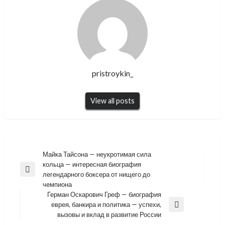
pristroykin_
View all posts
Навигация
Майка Тайсона — неукротимая сила
кольца — интересная биография
по
Previous
легендарного боксера от нищего до
записям
Post
чемпиона
Герман Оскарович Греф — биография
еврея, банкира и политика — успехи,
Next
вызовы и вклад в развитие России
Post