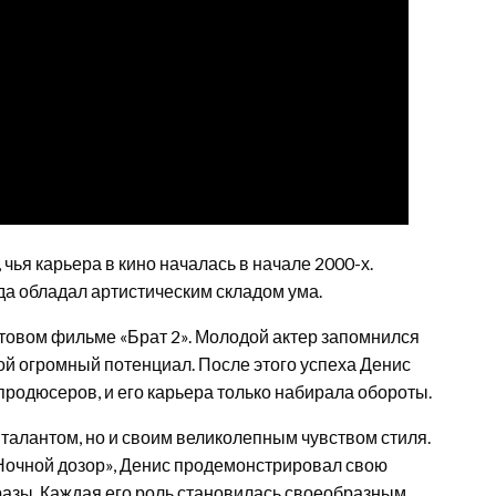
чья карьера в кино началась в начале 2000-х.
да обладал артистическим складом ума.
ьтовом фильме «Брат 2». Молодой актер запомнился
ой огромный потенциал. После этого успеха Денис
родюсеров, и его карьера только набирала обороты.
 талантом, но и своим великолепным чувством стиля.
 «Ночной дозор», Денис продемонстрировал свою
разы. Каждая его роль становилась своеобразным