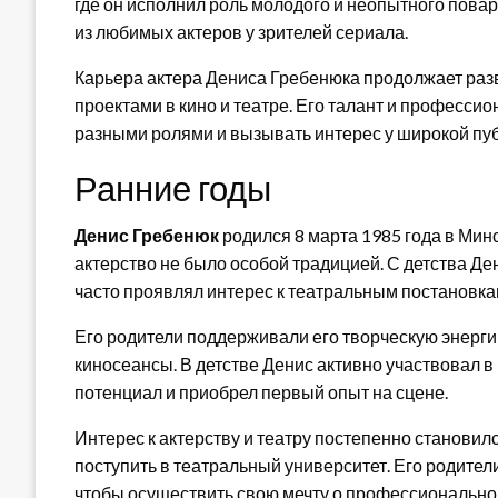
где он исполнил роль молодого и неопытного повар
из любимых актеров у зрителей сериала.
Карьера актера Дениса Гребенюка продолжает разв
проектами в кино и театре. Его талант и професси
разными ролями и вызывать интерес у широкой пуб
Ранние годы
Денис Гребенюк
родился 8 марта 1985 года в Минс
актерство не было особой традицией. С детства Д
часто проявлял интерес к театральным постановкам
Его родители поддерживали его творческую энергию
киносеансы. В детстве Денис активно участвовал в
потенциал и приобрел первый опыт на сцене.
Интерес к актерству и театру постепенно станови
поступить в театральный университет. Его родител
чтобы осуществить свою мечту о профессиональной