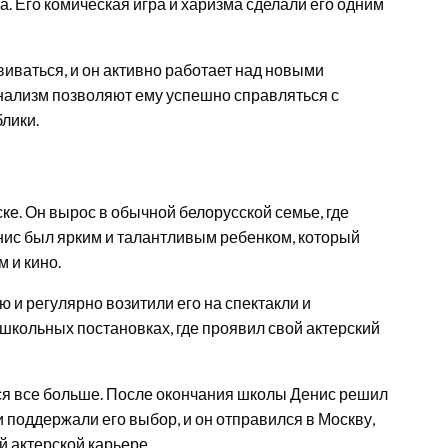
а. Его комическая игра и харизма сделали его одним
иваться, и он активно работает над новыми
онализм позволяют ему успешно справляться с
лики.
ке. Он вырос в обычной белорусской семье, где
енис был ярким и талантливым ребенком, который
 и кино.
 и регулярно возитили его на спектакли и
 школьных постановках, где проявил свой актерский
лся все больше. После окончания школы Денис решил
и поддержали его выбор, и он отправился в Москву,
 актерской карьере.