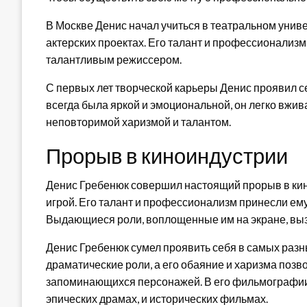
В Москве Денис начал учиться в театральном униве
актерских проектах. Его талант и профессионализм
талантливым режиссером.
С первых лет творческой карьеры Денис проявил се
всегда была яркой и эмоциональной, он легко вжив
неповторимой харизмой и талантом.
Прорыв в киноиндустрии
Денис Гребенюк совершил настоящий прорыв в кин
игрой. Его талант и профессионализм принесли ему
Выдающиеся роли, воплощенные им на экране, выз
Денис Гребенюк сумел проявить себя в самых разны
драматические роли, а его обаяние и харизма поз
запоминающихся персонажей. В его фильмографии 
эпических драмах, и исторических фильмах.