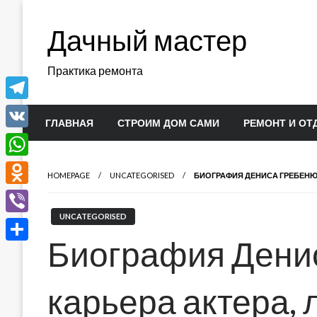
Перейти
к
Дачный мастер
содержимому
Практика ремонта
Telegram
ГЛАВНАЯ
СТРОИМ ДОМ САМИ
РЕМОНТ И ОТ
VK
WhatsApp
HOMEPAGE
UNCATEGORISED
БИОГРАФИЯ ДЕНИСА ГРЕБЕНЮК
Odnoklassniki
UNCATEGORISED
Viber
Биография Дени
Отправить
карьера актера, 