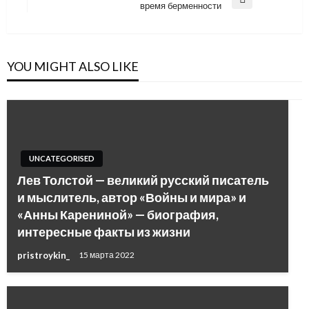
Next
время берменности
Post
YOU MIGHT ALSO LIKE
UNCATEGORISED
Лев Толстой — великий русский писатель
и мыслитель, автор «Войны и мира» и
«Анны Карениной» — биография,
интересные факты из жизни
pristroykin_
15 марта 2022