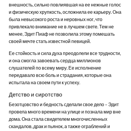
внешность, сильно повлиявшая на ее нежные голос
и физическую хрупкость, осложнила ее карьеру. Она
была невысокого роста и неровных ног, что
привлекало внимание не в лучшем свете. Тем не
менее, Эдит Пиаф не позволила этому помешать
своей мечте стать известной певицей.
Ее стойкость и сила духа преодолели все трудности,
и она смогла завоевать сердца миллионов
слушателей по всему миру. Ее исполнение
передавало всю боль и страдания, которые она
испытала на своем пути к успеху.
Детство и сиротство
Безотцовство и бедность сделали свое дело – Эдит
провела много времени на улице и познала мир вне
дома. Она стала свидетелем многочисленных
скандалов, драк и пьянок, а также ограблений и