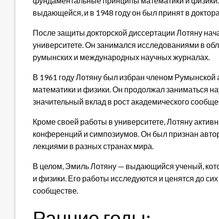
фундаментальные принципы математики и физики. 
выдающейся, и в 1948 году он был принят в доктора
После защиты докторской диссертации Лотяну нач
университете. Он занимался исследованиями в обла
румынских и международных научных журналах.
В 1961 году Лотяну был избран членом Румынской а
математики и физики. Он продолжал заниматься на
значительный вклад в рост академического сообще
Кроме своей работы в университете, Лотяну актив
конференций и симпозиумов. Он был признан автор
лекциями в разных странах мира.
В целом, Эмиль Лотяну — выдающийся ученый, кот
и физики. Его работы исследуются и ценятся до сих
сообществе.
Ранние годы: