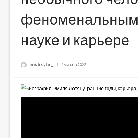
феноменальными
науке и карьере
Posted
pristroykin_
16 марта 2022
on