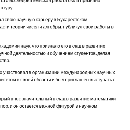
Его исследовательская работа была признана
нтуру.
ал свою научную карьеру в Бухарестском
сти теории чисел и алгебры, публикуя свои работы в
кадемии наук, что признало его вклад в развитие
учной деятельностью и обучением студентов, делая
ства.
но участвовал в организации международных научных
итетом в своей области и был приглашен выступать с
орый внес значительный вклад в развитие математики
 пор, и он остается важной фигурой в научном