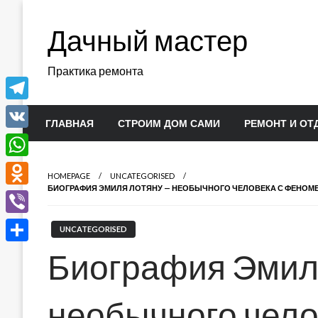
Перейти
к
Дачный мастер
содержимому
Практика ремонта
Telegram
ГЛАВНАЯ
СТРОИМ ДОМ САМИ
РЕМОНТ И ОТ
VK
WhatsApp
HOMEPAGE
UNCATEGORISED
БИОГРАФИЯ ЭМИЛЯ ЛОТЯНУ — НЕОБЫЧНОГО ЧЕЛОВЕКА С ФЕНОМ
Odnoklassniki
Viber
UNCATEGORISED
Отправить
Биография Эмил
необычного чело