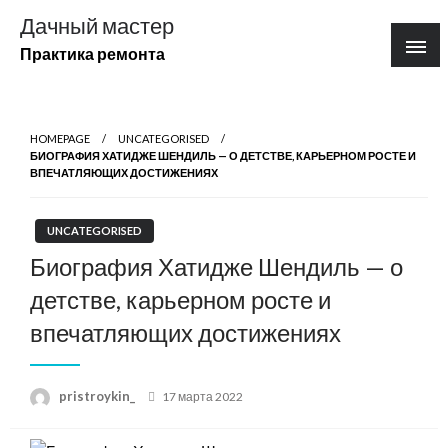
Перейти
Дачный мастер
к
Практика ремонта
содержимому
HOMEPAGE
UNCATEGORISED
БИОГРАФИЯ ХАТИДЖЕ ШЕНДИЛЬ — О ДЕТСТВЕ, КАРЬЕРНОМ РОСТЕ И
ВПЕЧАТЛЯЮЩИХ ДОСТИЖЕНИЯХ
UNCATEGORISED
Биография Хатидже Шендиль — о
детстве, карьерном росте и
впечатляющих достижениях
Posted
pristroykin_
17 марта 2022
on