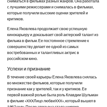
сниматься в фильмах разных жанров. Она работала
с лучшими режиссерами и снималась в фильмах,
которые получили высокие оценки зрителей и
критиков.
Елена Яковлева продолжает свою успешную
кинокарьеру и доказывает свой актерский талант из
фильма в фильм. Ее постоянное стремление к
совершенству делает ее одной из самых
востребованных и талантливых актрис в
российском кино.
Успехи и признание
В течение своей карьеры Елена Яковлева снялась
во множестве фильмов, которые получили
признание как у зрителей, так и у критиков. Ее
первой важной ролью была роль Клавдии Шульман
в фильме «XXXЛицо любвиXXX», который вышел в
1987 году. После этого она стала широко