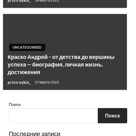
pristroykin_
16 марта 2022
UNCATEGORISED
Краско Андрей – от детства до вершины
успеха — биография, личная жизнь,
достижения
pristroykin_
17 марта 2022
Поиск
Поиск
Последние записи