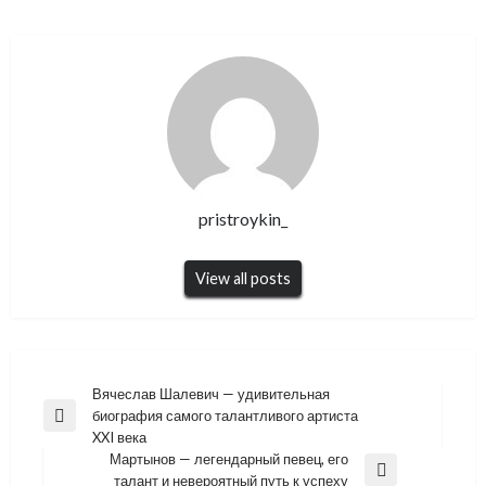
pristroykin_
View all posts
Навигация
Вячеслав Шалевич — удивительная
биография самого талантливого артиста
по
Previous
XXI века
Post
записям
Мартынов — легендарный певец, его
Next
талант и невероятный путь к успеху