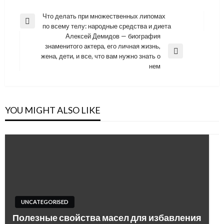
Навигация
Что делать при множественных липомах
Previous
по всему телу: народные средства и диета
по
Post
Алексей Демидов — биография
записям
знаменитого актера, его личная жизнь,
Next
жена, дети, и все, что вам нужно знать о
Post
нем
YOU MIGHT ALSO LIKE
UNCATEGORISED
Полезные свойства масел для избавления