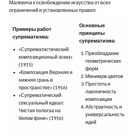
Малевича к освобождению искусства от всех
ограничений и установленных правил.
Основные
Примеры работ
принципы
супрематизма:
супрематизма:
«Супрематистический
Преобладание
композиционный эскиз»
геометрических
(1915)
форм
«Композиция Верхняя и
Минимум цветов
нижняя грань в
Простота и
пространстве» (1916)
лаконичность
«Супрематический
композиции
сексуальный идеал:
Абстрактность и
Чистая полоска на
универсальность
белом фоне» (1916)
идей