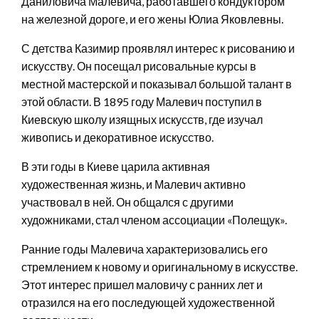
Даниловича Малевича, работавшего кондуктором
на железной дороге, и его жены Юлиа Яковлевны.
С детства Казимир проявлял интерес к рисованию и
искусству. Он посещал рисовальные курсы в
местной мастерской и показывал большой талант в
этой области. В 1895 году Малевич поступил в
Киевскую школу изящных искусств, где изучал
живопись и декоративное искусство.
В эти годы в Киеве царила активная
художественная жизнь, и Малевич активно
участвовал в ней. Он общался с другими
художниками, стал членом ассоциации «Полещук».
Ранние годы Малевича характеризовались его
стремлением к новому и оригинальному в искусстве.
Этот интерес пришел маловичу с ранних лет и
отразился на его последующей художественной