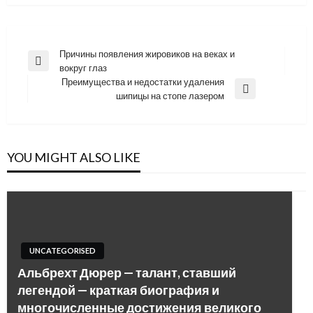
Навигация
Причины появления жировиков на веках и
Previous
вокруг глаз
по
Post
Преимущества и недостатки удаления
записям
Next
шипицы на стопе лазером
Post
YOU MIGHT ALSO LIKE
UNCATEGORISED
Альбрехт Дюрер — талант, ставший
легендой — краткая биография и
многочисленные достижения великого