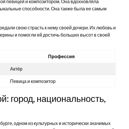
ной певицей и композитором. Она вдохновляла
зыкальные способности. Она также была ее самым
редали свою страсть к нему своей дочери. Их любовь и
рины и помогли ей достичь больших высот в своей
Профессия
Актёр
Певица и композитор
: город, национальность,
бурге, одном из культурных и исторически значимых