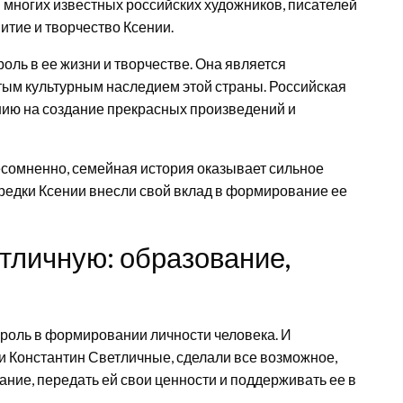
я многих известных российских художников, писателей
итие и творчество Ксении.
оль в ее жизни и творчестве. Она является
атым культурным наследием этой страны. Российская
ению на создание прекрасных произведений и
несомненно, семейная история оказывает сильное
предки Ксении внесли свой вклад в формирование ее
тличную: образование,
 роль в формировании личности человека. И
 и Константин Светличные, сделали все возможное,
ние, передать ей свои ценности и поддерживать ее в