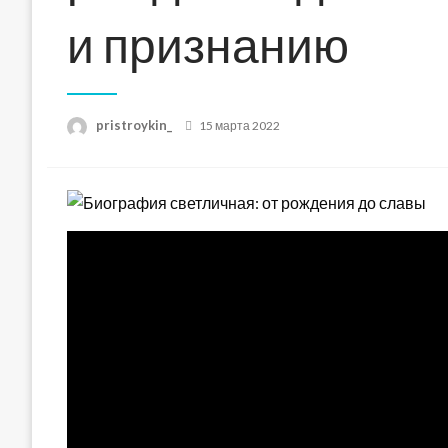
и признанию
Posted
pristroykin_
15 марта 2022
on