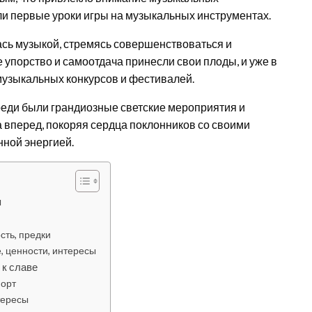
али первые уроки игры на музыкальных инструментах.
ась музыкой, стремясь совершенствоваться и
е упорство и самоотдача принесли свои плоды, и уже в
музыкальных конкурсов и фестивалей.
реди были грандиозные светские мероприятия и
 вперед, покоряя сердца поклонников со своими
ной энергией.
я
сть, предки
, ценности, интересы
 к славе
порт
тересы