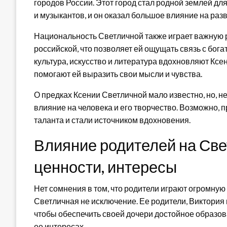
городов России. Этот город стал родной землей дл
и музыкантов, и он оказал большое влияние на разв
Национальность Светличной также играет важную р
российской, что позволяет ей ощущать связь с бог
культура, искусство и литература вдохновляют Кс
помогают ей выразить свои мысли и чувства.
О предках Ксении Светличной мало известно, но, 
влияние на человека и его творчество. Возможно, 
таланта и стали источником вдохновения.
Влияние родителей на Све
ценности, интересы
Нет сомнения в том, что родители играют огромную
Светличная не исключение. Ее родители, Виктория
чтобы обеспечить своей дочери достойное образова
ее интересах.