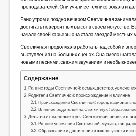
преподавателей. Они учили ее технике вокала и д
Рано утром и поздно вечером Светличная занимал
достигать невероятных высот в своем искусстве. Е
начале своей карьеры она стала звездой местных 
Светличная продолжала работать над собой и впе
выступления на больших сценах. Она смело шагала
новыми песнями, свежим звучанием и необыкновен
Содержание
Ранние годы Светличной: семья, детство, увлечени
Родители Светличной: происхождение и влияние
Происхождение Светличной: город, национально
Влияние родителей на Светличную: образование
Детство и школьные годы Светличной: первые шаги
Ранние увлечения Светличной: музыка, танцы, с
Образование и достижения в школе: успехи и ин