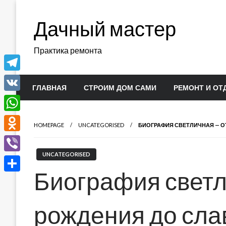
Перейти
к
Дачный мастер
содержимому
Практика ремонта
Telegram
ГЛАВНАЯ
СТРОИМ ДОМ САМИ
РЕМОНТ И ОТ
VK
WhatsApp
HOMEPAGE
UNCATEGORISED
БИОГРАФИЯ СВЕТЛИЧНАЯ — ОТ
Odnoklassniki
UNCATEGORISED
Viber
Биография светл
Отправить
рождения до слав