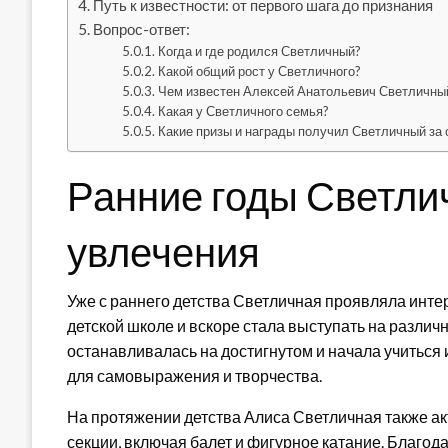
Путь к известности: от первого шага до признания
Вопрос-ответ:
Когда и где родился Светличный?
Какой общий рост у Светличного?
Чем известен Алексей Анатольевич Светличны
Какая у Светличного семья?
Какие призы и награды получил Светличный за 
Ранние годы Светлич
увлечения
Уже с раннего детства Светличная проявляла интер
детской школе и вскоре стала выступать на различ
останавливалась на достигнутом и начала учиться 
для самовыражения и творчества.
На протяжении детства Алиса Светличная также а
секции, включая балет и фигурное катание. Благод