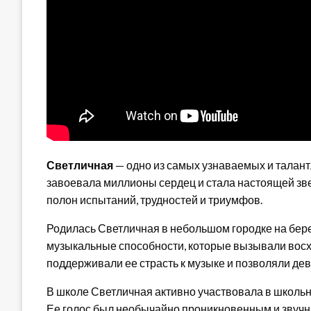
Светличная
— одно из самых узнаваемых и талант
завоевала миллионы сердец и стала настоящей звез
полон испытаний, трудностей и триумфов.
Родилась Светличная в небольшом городке на бере
музыкальные способности, которые вызывали восх
поддерживали ее страсть к музыке и позволяли дев
В школе Светличная активно участвовала в школьн
Ее голос был необычайно проникновенным и звучн