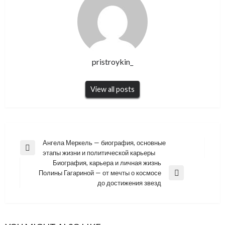
pristroykin_
View all posts
Навигация
Ангела Меркель — биография, основные
Previous
этапы жизни и политической карьеры
по
Post
Биография, карьера и личная жизнь
записям
Полины Гагариной — от мечты о космосе
Next
до достижения звезд
Post