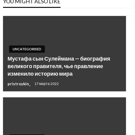
YOU MIGHT ALSO LIKE
UNCATEGORISED
Мустафа сын Сулеймана — биография
великого правителя, чье правление
изменило историю мира
pristroykin_
17 марта 2022