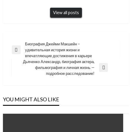
View all posts
Навигация
Биография Джейми Макшейн –
удивительная история жизни и
по
Previous
впечатляющие достижения в карьере
Post
записям
Дьяченко Александр, биография актера,
фильмография и личная жизнь —
Next
подробное расследование!
Post
YOU MIGHT ALSO LIKE