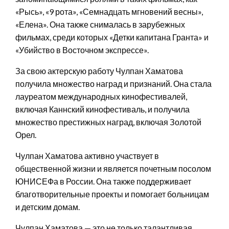
«Рысь», «9 рота», «Семнадцать мгновений весны»,
«Елена». Она также снималась в зарубежных
фильмах, среди которых «Детки капитана Гранта» и
«Убийство в Восточном экспрессе».
За свою актерскую работу Чулпан Хаматова
получила множество наград и признаний. Она стала
лауреатом международных кинофестивалей,
включая Каннский кинофестиваль, и получила
множество престижных наград, включая Золотой
Орел.
Чулпан Хаматова активно участвует в
общественной жизни и является почетным посолом
ЮНИСЕФа в России. Она также поддерживает
благотворительные проекты и помогает больницам
и детским домам.
Чулпан Хаматова — это не только талантливая