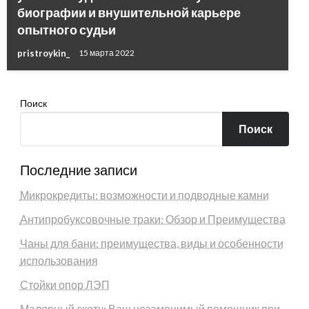
биографии и внушительной карьере
опытного судьи
pristroykin_
15 марта 2022
Поиск
Поиск
Последние записи
Микрокредиты: возможности и подводные камни
Антипробуксовочные траки: Обзор и Преимущества
Чаны для бани: преимущества, виды и особенности
использования
Стойки опор ЛЭП
Малярный скотч: Ваш незаменимый помощник при