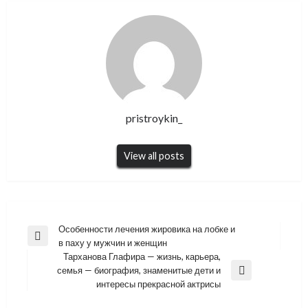
pristroykin_
View all posts
Навигация
Особенности лечения жировика на лобке и
Previous
в паху у мужчин и женщин
по
Post
Тарханова Глафира — жизнь, карьера,
записям
семья — биография, знаменитые дети и
Next
интересы прекрасной актрисы
Post