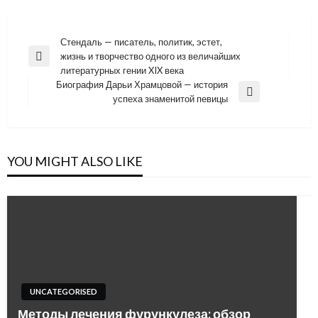
Навигация
Стендаль — писатель, политик, эстет,
жизнь и творчество одного из величайших
по
Previous
литературных гении XIX века
Post
записям
Биография Дарьи Храмцовой — история
Next
успеха знаменитой певицы
Post
YOU MIGHT ALSO LIKE
UNCATEGORISED
Методы лечения фурункулеза: обзор