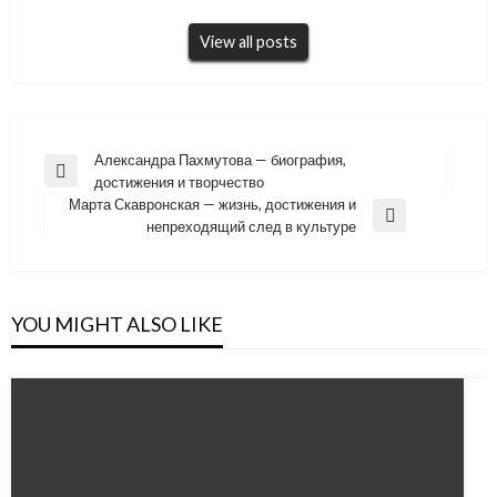
View all posts
Навигация
Александра Пахмутова — биография,
Previous
достижения и творчество
по
Post
Марта Скавронская — жизнь, достижения и
записям
Next
непреходящий след в культуре
Post
YOU MIGHT ALSO LIKE