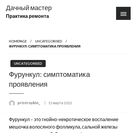
Перейти
Дачный мастер
к
Практика ремонта
содержимому
HOMEPAGE
UNCATEGORISED
ФУРУНКУЛ: СИМПТОМАТИКА ПРОЯВЛЕНИЯ
UNCATEGORISED
Фурункул: симптоматика
проявления
Posted
pristroykin_
15 марта 2022
on
Фурункул – это гнойно-некротическое воспаление
мешочка волосяного фолликула, сальной железы