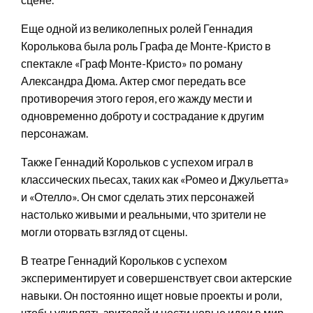
Еще одной из великолепных ролей Геннадия
Королькова была роль Графа де Монте-Кристо в
спектакле «Граф Монте-Кристо» по роману
Александра Дюма. Актер смог передать все
противоречия этого героя, его жажду мести и
одновременно доброту и сострадание к другим
персонажам.
Также Геннадий Корольков с успехом играл в
классических пьесах, таких как «Ромео и Джульетта»
и «Отелло». Он смог сделать этих персонажей
настолько живыми и реальными, что зрители не
могли оторвать взгляд от сцены.
В театре Геннадий Корольков с успехом
экспериментирует и совершенствует свои актерские
навыки. Он постоянно ищет новые проекты и роли,
чтобы удивлять зрителей и нести новые идеи в мир