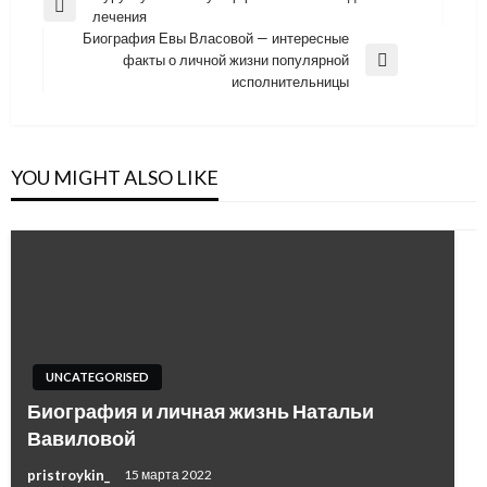
Previous
лечения
по
Post
Биография Евы Власовой — интересные
записям
факты о личной жизни популярной
Next
исполнительницы
Post
YOU MIGHT ALSO LIKE
UNCATEGORISED
Биография и личная жизнь Натальи
Вавиловой
pristroykin_
15 марта 2022