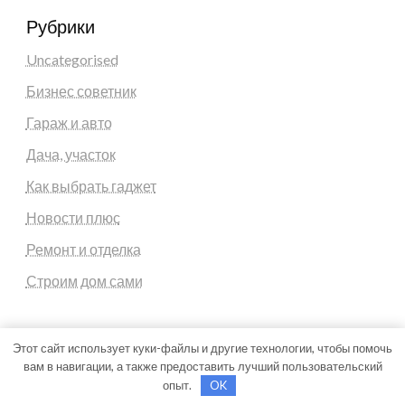
Рубрики
Uncategorised
Бизнес советник
Гараж и авто
Дача, участок
Как выбрать гаджет
Новости плюс
Ремонт и отделка
Строим дом сами
Этот сайт использует куки-файлы и другие технологии, чтобы помочь
вам в навигации, а также предоставить лучший пользовательский
Theme by Silk Themes
опыт.
OK