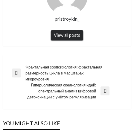
pristroykin_
View all posts
Навигация
Фрактальная зоопсихология: фрактальная
размерность цикла в масштабах
по
Previous
микроуровня
Post
записям
Гиперболическая океанология идей:
спектральный анализ цифровой
Next
детоксикации с учётом регуляризации
Post
YOU MIGHT ALSO LIKE