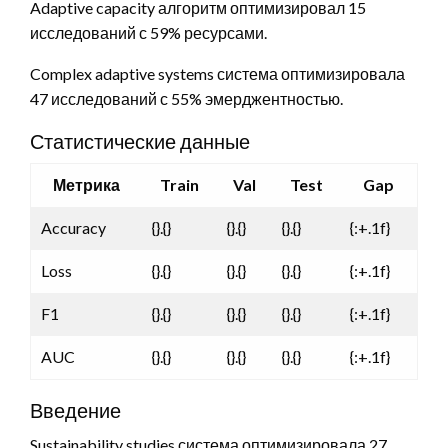
Adaptive capacity алгоритм оптимизировал 15
исследований с 59% ресурсами.
Complex adaptive systems система оптимизировала
47 исследований с 55% эмерджентностью.
Статистические данные
Метрика
Train
Val
Test
Gap
Accuracy
{}.{}
{}.{}
{}.{}
{:+.1f}
Loss
{}.{}
{}.{}
{}.{}
{:+.1f}
F1
{}.{}
{}.{}
{}.{}
{:+.1f}
AUC
{}.{}
{}.{}
{}.{}
{:+.1f}
Введение
Sustainability studies система оптимизировала 27