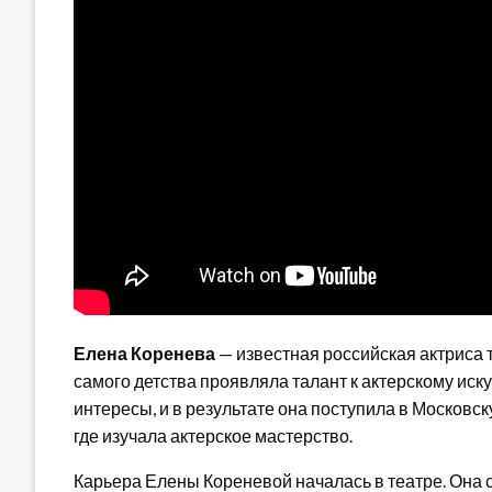
Елена Коренева
— известная российская актриса т
самого детства проявляла талант к актерскому иск
интересы, и в результате она поступила в Московс
где изучала актерское мастерство.
Карьера Елены Кореневой началась в театре. Она 