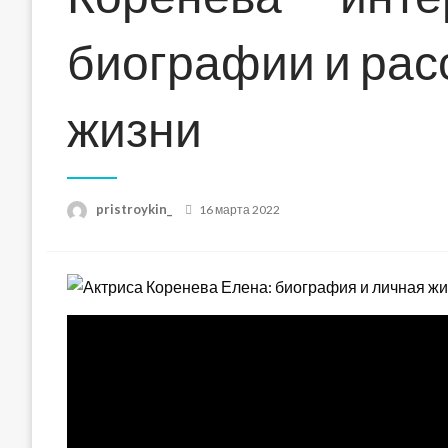
биографии и рас
жизни
Posted
pristroykin_
16 марта 2022
on