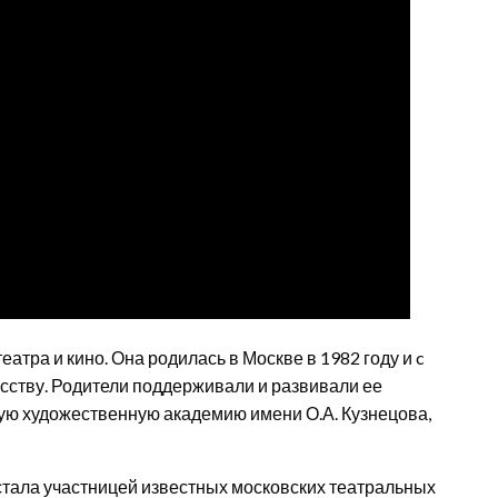
еатра и кино. Она родилась в Москве в 1982 году и c
усству. Родители поддерживали и развивали ее
кую художественную академию имени О.А. Кузнецова,
стала участницей известных московских театральных