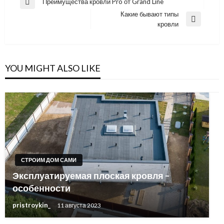
Навигация
Преимущества кровли Pro от Grand Line
Previous
по
Какие бывают типы
Post
Next
кровли
записям
Post
YOU MIGHT ALSO LIKE
СТРОИМ ДОМ САМИ
Эксплуатируемая плоская кровля –
особенности
pristroykin_
11 августа 2023