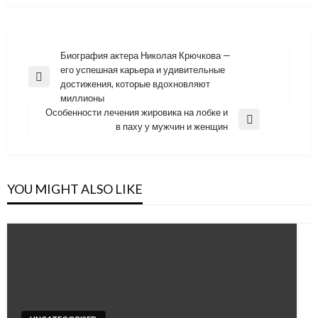
Навигация
Биография актера Николая Крючкова —
его успешная карьера и удивительные
по
Previous
достижения, которые вдохновляют
записям
Post
миллионы
Особенности лечения жировика на лобке и
Next
в паху у мужчин и женщин
Post
YOU MIGHT ALSO LIKE