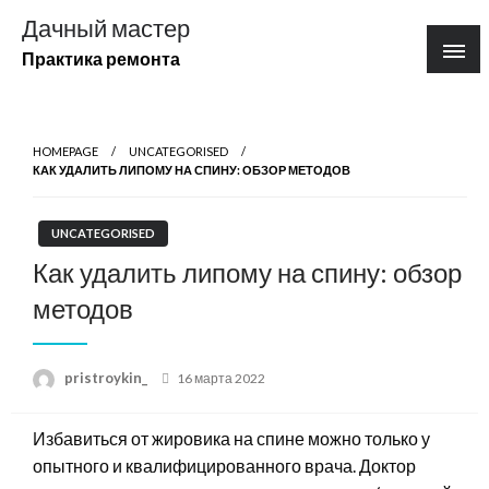
Перейти
Дачный мастер
к
Практика ремонта
содержимому
HOMEPAGE
UNCATEGORISED
КАК УДАЛИТЬ ЛИПОМУ НА СПИНУ: ОБЗОР МЕТОДОВ
UNCATEGORISED
Как удалить липому на спину: обзор
методов
Posted
pristroykin_
16 марта 2022
on
Избавиться от жировика на спине можно только у
опытного и квалифицированного врача. Доктор