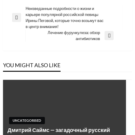
Навигация
Неизведанные подробности о жизни и
карьере популярной российской певицы
по
Previous
Ирины Пеговой, которые точно возьмут вас
записям
Post
в центр внимания!
Лечение фурункулеза: обзор
Next
антибиотиков
Post
YOU MIGHT ALSO LIKE
UNCATEGORISED
Дмитрий Саймс — загадочный русский