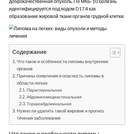
доброкачественная опухоль. По МКБ-10 болезнь
идентифицируется под кодом D17.4 как
образование жировой ткани органов грудной клетки.
Содержание
Что такое и особенности липомы внутренних
органов
Причины появления и опасность липомы в
области легких
Парастернальная
Абдоминомедиастинальная
Торакоабдоминальная
Нужно ли удалять такой жировик и прогноз
течения заболевания
Что такое и особенности липомы