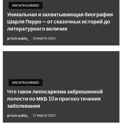
UNCATEGORISED
Уникальная и захватывающая биография
Шарля Перро — от сказочных историй до
литературного величия
pristroykin_
16 марта 2022
UNCATEGORISED
Что такое липосаркома забрюшинной
полости по МКБ 10 и прогноз течения
заболевания
pristroykin_
17 марта 2022