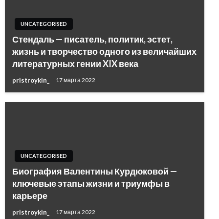
UNCATEGORISED
Стендаль — писатель, политик, эстет,
жизнь и творчество одного из величайших
литературных гении XIX века
pristroykin_
17 марта 2022
UNCATEGORISED
Биография Валентины Курдюковой —
ключевые этапы жизни и триумфы в
карьере
pristroykin_
17 марта 2022