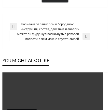
Навигация
Папилайт от папиллом и бородавок:
Previous
инструкция, состав, действия и аналоги
по
Post
Может ли фурункул возникнуть в ротовой
записям
Next
полости: с чем можно спутать чирей
Post
YOU MIGHT ALSO LIKE