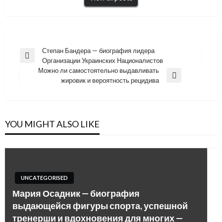
Навигация
Степан Бандера — биография лидера
Previous
Организации Украинских Националистов
по
Post
Можно ли самостоятельно выдавливать
записям
Next
жировик и вероятность рецидива
Post
YOU MIGHT ALSO LIKE
UNCATEGORISED
Мария Осадник — биография
выдающейся фигуры спорта, успешной
тренерши и вдохновения для многих —