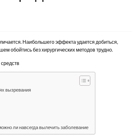
личается. Наибольшего эффекта удается добиться,
шем обойтись без хирургических методов трудно.
ях вызревания
 можно ли навсегда вылечить заболевание