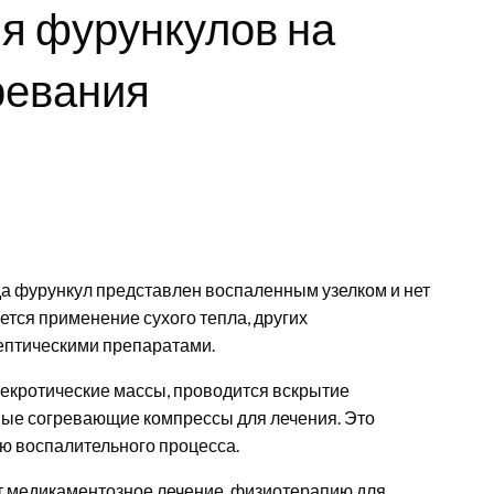
я фурункулов на
ревания
да фурункул представлен воспаленным узелком и нет
ется применение сухого тепла, других
ептическими препаратами.
некротические массы, проводится вскрытие
ные согревающие компрессы для лечения. Это
ю воспалительного процесса.
т медикаментозное лечение, физиотерапию для