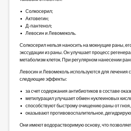
Солкосерил;
Актовегин;
Д-пантенол;
Левосин и Левомеколь.
Солкосерил нельзя наносить на мокнущие раны, е
экссудации из раны. Он улучшает процесс регенера
метаболизм клеток. При регулярном нанесении ра
Левосин и Левомеколь используются для лечения с
следующие эффекты:
за счет содержания антибиотиков в составе ока
метилурацил улучшает обмен нуклеиновых кисло
способствуют быстрому очищению раны от гноя,
оказывают противовоспалительное, дегидрирую
Они имеют водорастворимую основу, что позволяет