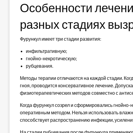
Особенности лечени
разных стадиях выз
Фурункул имеет три стадии развития:
инфильтративную;
гнойно-некротическую;
рубцевания.
Методы терапии отличаются на каждой стадии. Ког
гноя, проводится консервативное лечение. Допуска
физиотерапевтических методов совместно с антис
Когда фурункул созрел и сформировались гнойно-
оперативным методом. Нельзя использовать влаж
способствует распространению инфекции, усилени
На стадии рубцевания после фурункула применяю