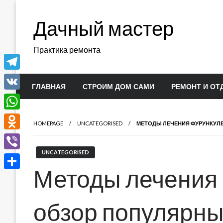
Перейти
к
Дачный мастер
содержимому
Практика ремонта
Telegram
ГЛАВНАЯ
СТРОИМ ДОМ САМИ
РЕМОНТ И ОТ
VK
WhatsApp
HOMEPAGE
UNCATEGORISED
МЕТОДЫ ЛЕЧЕНИЯ ФУРУНКУЛЕ
Odnoklassniki
UNCATEGORISED
Viber
Методы лечения 
Отправить
обзор популярны