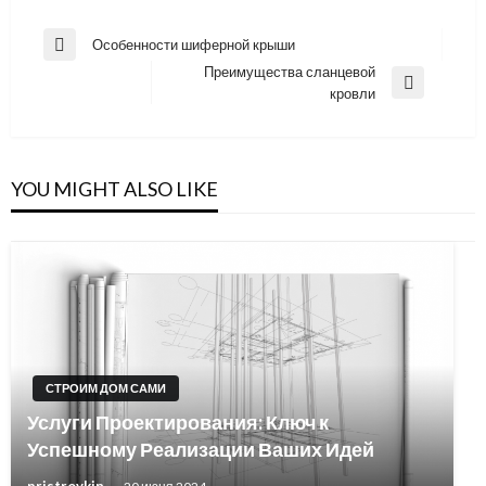
Навигация
Особенности шиферной крыши
Previous
по
Преимущества сланцевой
Post
Next
кровли
записям
Post
YOU MIGHT ALSO LIKE
СТРОИМ ДОМ САМИ
Услуги Проектирования: Ключ к
Успешному Реализации Ваших Идей