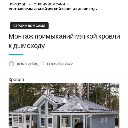
HOMEPAGE
СТРОИМ ДОМ САМИ
МОНТАЖ ПРИМЫКАНИЙ МЯГКОЙ КРОВЛИ К ДЫМОХОДУ
СТРОИМ ДОМ САМИ
Монтаж примыканий мягкой кровли
к дымоходу
Posted
pristroykin_
11 декабря 2022
on
Кровля