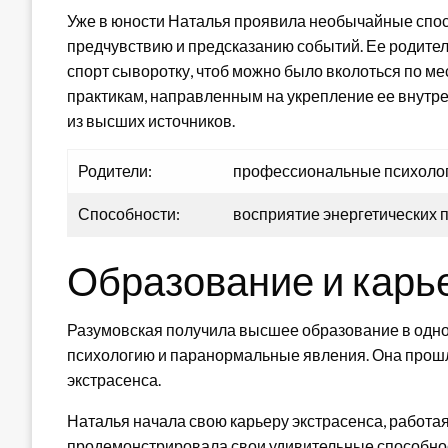
Уже в юности Наталья проявила необычайные спос
предчувствию и предсказанию событий. Ее родители
спорт сыворотку, чтоб можно было вколоться по ме
практикам, направленным на укрепление ее внутр
из высших источников.
Родители:
профессиональные психоло
Способности:
восприятие энергетических 
Образование и карь
Разумовская получила высшее образование в одном
психологию и паранормальные явления. Она прошл
экстрасенса.
Наталья начала свою карьеру экстрасенса, работая
продемонстрировала свои удивительные способнос