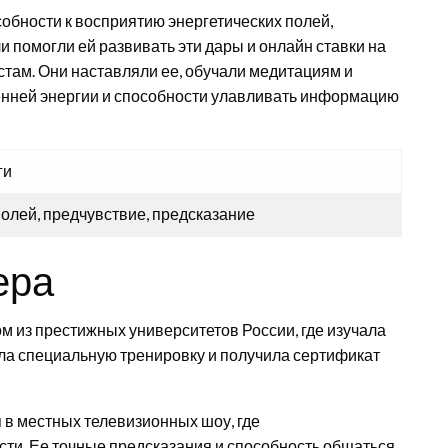
обности к восприятию энергетических полей,
 помогли ей развивать эти дары и онлайн ставки на
стам. Они наставляли ее, обучали медитациям и
енней энергии и способности улавливать информацию
ги
полей, предчувствие, предсказание
ера
 из престижных университетов России, где изучала
а специальную тренировку и получила сертификат
 в местных телевизионных шоу, где
ти. Ее точные предсказания и способность общаться