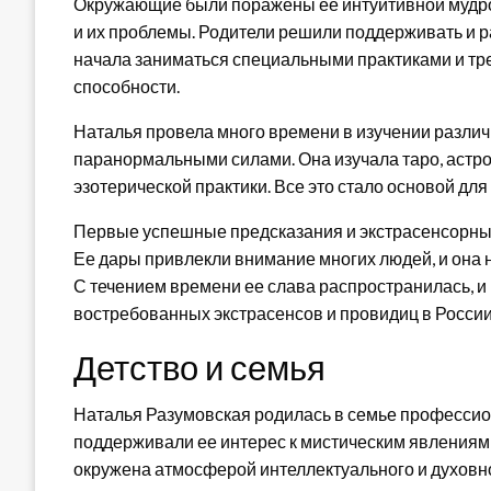
Окружающие были поражены ее интуитивной мудро
и их проблемы. Родители решили поддерживать и р
начала заниматься специальными практиками и тре
способности.
Наталья провела много времени в изучении разли
паранормальными силами. Она изучала таро, астро
эзотерической практики. Все это стало основой дл
Первые успешные предсказания и экстрасенсорны
Ее дары привлекли внимание многих людей, и она 
С течением времени ее слава распространилась, и
востребованных экстрасенсов и провидиц в России 
Детство и семья
Наталья Разумовская родилась в семье профессио
поддерживали ее интерес к мистическим явлениям 
окружена атмосферой интеллектуального и духовно