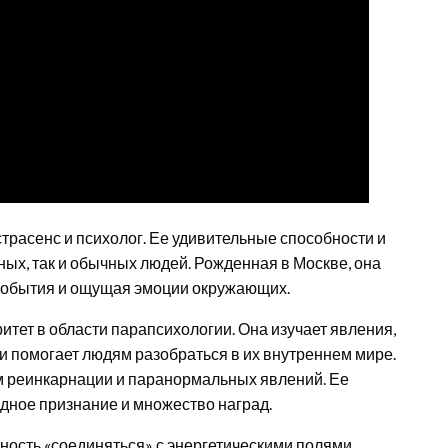
трасенс и психолог. Ее удивительные способности и
ых, так и обычных людей. Рожденная в Москве, она
 события и ощущая эмоции окружающих.
тет в области парапсихологии. Она изучает явления,
и помогает людям разобраться в их внутреннем мире.
ем реинкарнации и паранормальных явлений. Ее
дное признание и множество наград.
ность «соединяться» с энергетическими полями