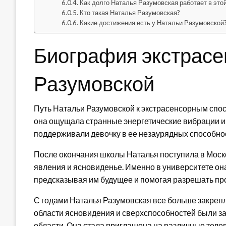
Как долго Наталья Разумовская работает в это
Кто такая Наталья Разумовская?
Какие достижения есть у Натальи Разумовской
Биография экстрасе
Разумовской
Путь Натальи Разумовской к экстрасенсорным спос
она ощущала странные энергетические вибрации и
поддерживали девочку в ее незаурядных способност
После окончания школы Наталья поступила в Моск
явления и ясновиденье. Именно в университете он
предсказывая им будущее и помогая разрешать про
С годами Наталья Разумовская все больше закрепл
области ясновидения и сверхспособностей были зам
области. Она стала приглашена на различные тел