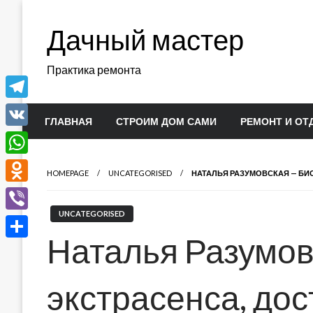
Перейти
к
Дачный мастер
содержимому
Практика ремонта
Telegram
ГЛАВНАЯ
СТРОИМ ДОМ САМИ
РЕМОНТ И ОТ
VK
WhatsApp
HOMEPAGE
UNCATEGORISED
НАТАЛЬЯ РАЗУМОВСКАЯ — БИ
Odnoklassniki
UNCATEGORISED
Viber
Наталья Разумов
Отправить
экстрасенса, до