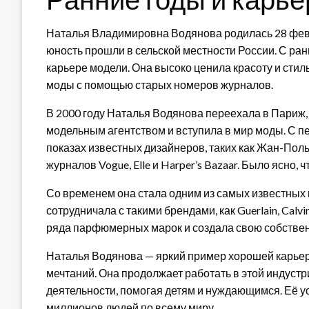
Наталья Владимировна Водянова родилась 28 февр
юность прошли в сельской местности России. С ран
карьере модели. Она высоко ценила красоту и сти
моды с помощью старых номеров журналов.
В 2000 году Наталья Водянова переехала в Париж,
модельным агентством и вступила в мир моды. С п
показах известных дизайнеров, таких как Жан-Поль
журналов Vogue, Elle и Harper’s Bazaar. Было ясно, 
Со временем она стала одним из самых известных
сотрудничала с такими брендами, как Guerlain, Calvi
ряда парфюмерных марок и создала свою собственн
Наталья Водянова — яркий пример хорошей карьер
мечтаний. Она продолжает работать в этой индуст
деятельности, помогая детям и нуждающимся. Её 
миллионов людей по всему миру.