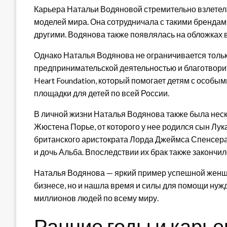
Карьера Натальи Водяновой стремительно взлетела
моделей мира. Она сотрудничала с такими брендами, к
другими. Водянова также появлялась на обложках ве
Однако Наталья Водянова не ограничивается тольк
предпринимательской деятельностью и благотворит
Heart Foundation, который помогает детям с особы
площадки для детей по всей России.
В личной жизни Наталья Водянова также была неск
Жюстена Порье, от которого у нее родился сын Лук
британского аристократа Лорда Джеймса Спенсера-
и дочь Альба. Впоследствии их брак также закончи
Наталья Водянова — яркий пример успешной женщи
бизнесе, но и нашла время и силы для помощи ну
миллионов людей по всему миру.
Ранние годы и карье