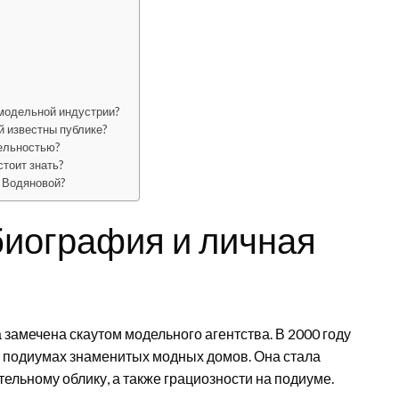
 модельной индустрии?
й известны публике?
тельностью?
тоит знать?
 Водяновой?
биография и личная
 замечена скаутом модельного агентства. В 2000 году
а подиумах знаменитых модных домов. Она стала
ельному облику, а также грациозности на подиуме.