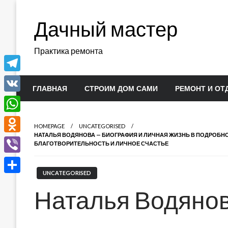
Перейти
к
Дачный мастер
содержимому
Практика ремонта
Telegram
ГЛАВНАЯ
СТРОИМ ДОМ САМИ
РЕМОНТ И ОТ
VK
WhatsApp
HOMEPAGE
UNCATEGORISED
НАТАЛЬЯ ВОДЯНОВА — БИОГРАФИЯ И ЛИЧНАЯ ЖИЗНЬ В ПОДРОБНОС
Odnoklassniki
БЛАГОТВОРИТЕЛЬНОСТЬ И ЛИЧНОЕ СЧАСТЬЕ
Viber
UNCATEGORISED
Отправить
Наталья Водянов