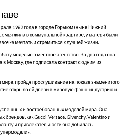
славе
аля 1982 года в городе Горьком (ныне Нижний
 семья жила в коммунальной квартире, у матери были
очке мечтать и стремиться к лучшей жизни.
аботу моделью в местное агентство. За два года она
 в Москву, где подписала контракт с одним из
 мире, пройдя прослушивание на показе знаменитого
ытие открыло ей двери в мировую фэшн-индустрию и
х успешных и востребованных моделей мира. Она
брендов, как Gucci, Versace, Givenchy, Valentino и
аланту и привлекательности она добилась
супермодели».