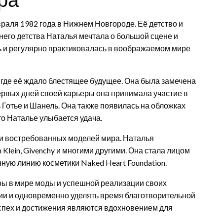
аля 1982 года в Нижнем Новгороде. Её детство и
него детства Наталья мечтала о большой сцене и
ль и регулярно практиковалась в воображаемом мире
 где её ждало блестящее будущее. Она была замечена
ервых дней своей карьеры она принимала участие в
 Готье и Шанель. Она также появилась на обложках
что Наталье улыбается удача.
 и востребованных моделей мира. Наталья
n Klein, Givenchy и многими другими. Она стала лицом
ую линию косметики Naked Heart Foundation.
ы в мире моды и успешной реализации своих
рии и одновременно уделять время благотворительной
успех и достижения являются вдохновением для