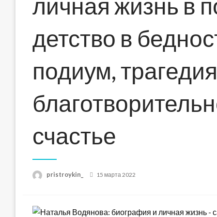
личная жизнь в 
детство в бедност
подиум, трагедия
благотворительн
счастье
Posted
pristroykin_
15 марта 2022
on