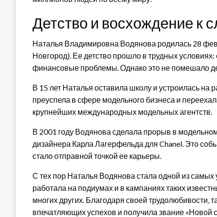
Детство и восхождение к 
Наталья Владимировна Водянова родилась 28 февр
Новгород). Ее детство прошло в трудных условиях:
финансовые проблемы. Однако это не помешало дев
В 15 лет Наталья оставила школу и устроилась на р
преуспела в сфере модельного бизнеса и переехала
крупнейших международных модельных агентств.
В 2001 году Водянова сделала прорыв в модельном
дизайнера Карла Лагерфельда для Chanel. Это соб
стало отправной точкой ее карьеры.
С тех пор Наталья Водянова стала одной из самы
работала на подиумах и в кампаниях таких известных 
многих других. Благодаря своей трудолюбивости, т
впечатляющих успехов и получила звание «Новой 