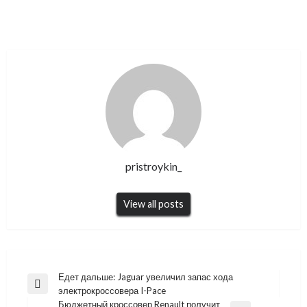
pristroykin_
View all posts
Навигация
Едет дальше: Jaguar увеличил запас хода
Previous
электрокроссовера I-Pace
по
Post
Бюджетный кроссовер Renault получит