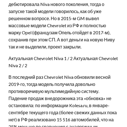
дебютировала Niva нового поколения, тогда о
запуске такой модели говорилось, как об уже
решенном вопросе. Но в 2015-м GM вывел
массовые модели Chevrolet из РФ и полностью
марку Opel (французам Опель отойдет в 2017-м),
сохранив при этом СП. А вот деньги на новую Ниву
так и не выделили, проект закрыли.
Актуальная Chevrolet Niva
1
/ 2 Актуальная Chevrolet
Niva
2
/ 2
В последний раз Chevrolet Niva обновили весной
2019-го, тогда модель получила довольно
противоречивую мультимедийную систему.
Падение продаж внедорожника эта «обновка» не
остановила: по информации Kolesa.ru, в январе-
сентябре текущего года (более свежих данных пока
нет) в РФ реализовано 15 516 автомобилей, что на
25% меньше по сравнению с аналогичным