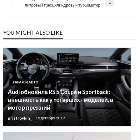
записям
Next
литровый трёхцилиндровый турбомотор
Post
YOU MIGHT ALSO LIKE
ГАРАЖ И АВТО
Audi обновила RS 5 Coupé и Sportback:
внешность как у «старших» моделей, а
мотор прежний
pristroykin_
10 декабря 2019