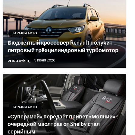
ГАРАЖ И АВТО
Бюджетный кроссовер Renault получит
литровый трёхцилиндровый турбомотор
pristroykin_
3 июня 2020
ГАРАЖ И АВТО
«Суперзмей» передаёт привет «Молнии»:
очередной маслтрак от Shelby стал
серийным