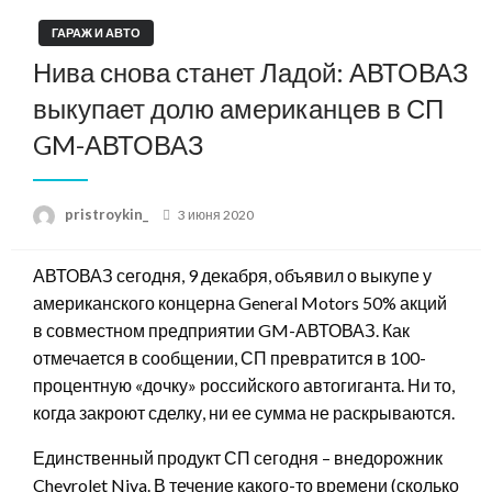
ГАРАЖ И АВТО
Нива снова станет Ладой: АВТОВАЗ
выкупает долю американцев в СП
GM-АВТОВАЗ
Posted
pristroykin_
3 июня 2020
on
АВТОВАЗ сегодня, 9 декабря, объявил о выкупе у
американского концерна General Motors 50% акций
в совместном предприятии GM-АВТОВАЗ. Как
отмечается в сообщении, СП превратится в 100-
процентную «дочку» российского автогиганта. Ни то,
когда закроют сделку, ни ее сумма не раскрываются.
Единственный продукт СП сегодня – внедорожник
Chevrolet Niva. В течение какого-то времени (сколько