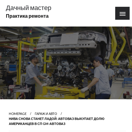
Перейти
Дачный мастер
к
Практика ремонта
содержимому
HOMEPAGE
ГАРАЖ И АВТО
НИВА СНОВА СТАНЕТ ЛАДОЙ: АВТОВАЗ ВЫКУПАЕТ ДОЛЮ
АМЕРИКАНЦЕВ В СП GM-АВТОВАЗ