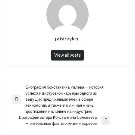
pristroykin_
View all posts
Навигация
Биография Константина Ивлева — история
успеха и виртуозной карьеры одного из
по
ведущих предпринимателей в сфере
Previous
записям
технологий, а также его личная жизнь,
Post
достижения и влияние на индустрию
Биография актера Константина Соловьева
Next
— интересные факты о жизни и карьере
Post