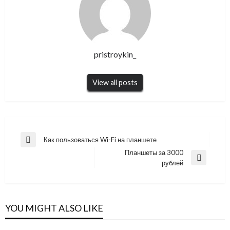
pristroykin_
View all posts
Навигация
Как пользоваться Wi-Fi на планшете
Previous
по
Планшеты за 3000
Post
Next
рублей
записям
Post
YOU MIGHT ALSO LIKE