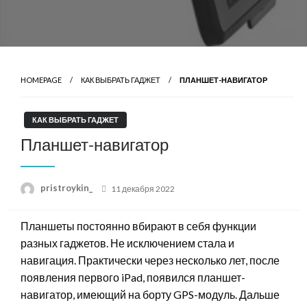
HOMEPAGE
КАК ВЫБРАТЬ ГАДЖЕТ
ПЛАНШЕТ-НАВИГАТОР
КАК ВЫБРАТЬ ГАДЖЕТ
Планшет-навигатор
Posted
pristroykin_
11 декабря 2022
on
Планшеты постоянно вбирают в себя функции
разных гаджетов. Не исключением стала и
навигация. Практически через несколько лет, после
появления первого iPad, появился планшет-
навигатор, имеющий на борту GPS-модуль. Дальше