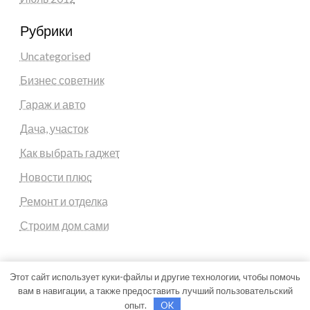
Рубрики
Uncategorised
Бизнес советник
Гараж и авто
Дача, участок
Как выбрать гаджет
Новости плюс
Ремонт и отделка
Строим дом сами
Этот сайт использует куки-файлы и другие технологии, чтобы помочь
вам в навигации, а также предоставить лучший пользовательский
Theme by Silk Themes
опыт.
OK