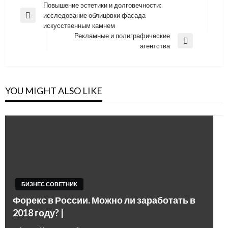
Навигация
Повышение эстетики и долговечности:
исследование облицовки фасада
по
Previous
искусственным камнем
Post
записям
Рекламные и полиграфические
Next
агентства
Post
YOU MIGHT ALSO LIKE
БИЗНЕС СОВЕТНИК
Форекс в России. Можно ли заработать в
2018 году? |