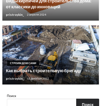
Виды кирпичей для строительства дома:
от классики до инноваций
pristroykin_
2 апреля 2024
СТРОИМ ДОМ САМИ
Как выбрать строительную бригаду
pristroykin_
11 декабря 2022
Поиск
Поиск