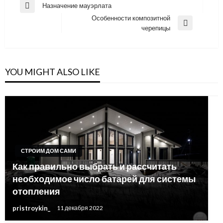
Навигация
Назначение мауэрлата
Previous
по
Особенности композитной
Post
Next
черепицы
записям
Post
YOU MIGHT ALSO LIKE
СТРОИМ ДОМ САМИ
Как правильно выбрать и рассчитать
необходимое число батарей для системы
отопления
pristroykin_
11 декабря 2022