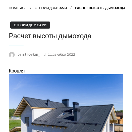
HOMEPAGE
СТРОИМ ДОМ САМИ
РАСЧЕТ ВЫСОТЫ ДЫМОХОДА
СТРОИМ ДОМ САМИ
Расчет высоты дымохода
Posted
pristroykin_
11 декабря 2022
on
Кровля