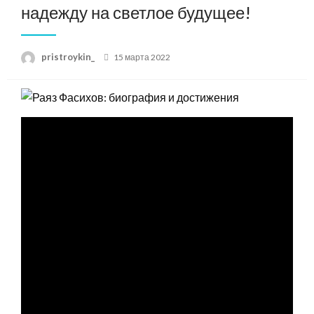
надежду на светлое будущее!
Posted
pristroykin_
15 марта 2022
on