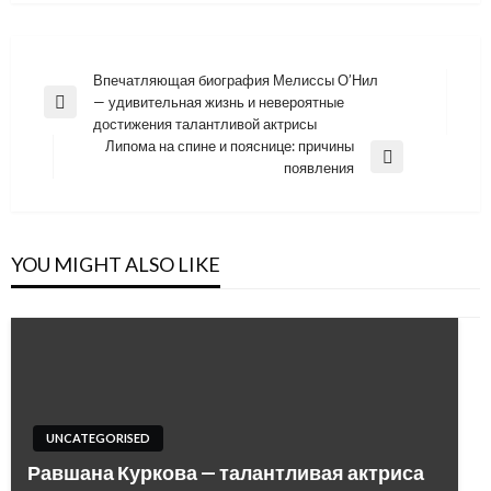
Навигация
Впечатляющая биография Мелиссы О’Нил
— удивительная жизнь и невероятные
по
Previous
достижения талантливой актрисы
Post
записям
Липома на спине и пояснице: причины
Next
появления
Post
YOU MIGHT ALSO LIKE
UNCATEGORISED
Равшана Куркова — талантливая актриса