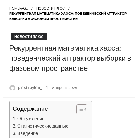
HOMEPAGE
НОВОСТИ ПЛЮС
РЕКУРРЕНТНАЯ МАТЕМАТИКА ХАОСА: ПОВЕДЕНЧЕСКИЙ АТТРАКТОР
ВЫБОРКИ В ФАЗОВОМ ПРОСТРАНСТВЕ
НОВОСТИ ПЛЮС
Рекуррентная математика хаоса:
поведенческий аттрактор выборки в
фазовом пространстве
Posted
pristroykin_
18 апреля 2026
on
Содержание
Обсуждение
Статистические данные
Введение