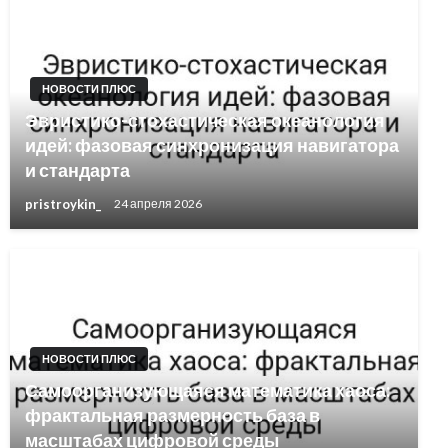
НОВОСТИ ПЛЮС
Эвристико-стохастическая океанология
идей: фазовая синхронизация навигатора
и стандарта
pristroykin_
24 апреля 2026
НОВОСТИ ПЛЮС
Самоорганизующаяся математика хаоса:
фрактальная размерность база в
масштабах цифровой среды