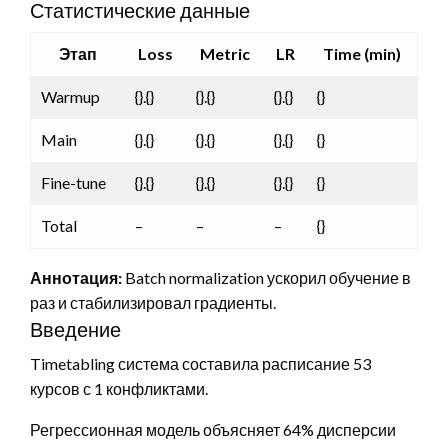
Статистические данные
Этап
Loss
Metric
LR
Time (min)
Warmup
{}.{}
{}.{}
{}.{}
{}
Main
{}.{}
{}.{}
{}.{}
{}
Fine-tune
{}.{}
{}.{}
{}.{}
{}
Total
–
–
–
{}
Аннотация:
Batch normalization ускорил обучение в
раз и стабилизировал градиенты.
Введение
Timetabling система составила расписание 53
курсов с 1 конфликтами.
Регрессионная модель объясняет 64% дисперсии