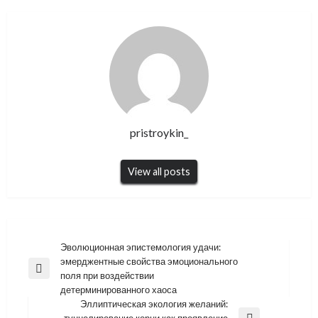
pristroykin_
View all posts
Навигация
Эволюционная эпистемология удачи:
эмерджентные свойства эмоционального
по
Previous
поля при воздействии
записям
Post
детерминированного хаоса
Эллиптическая экология желаний:
туннелирование корни как проявление