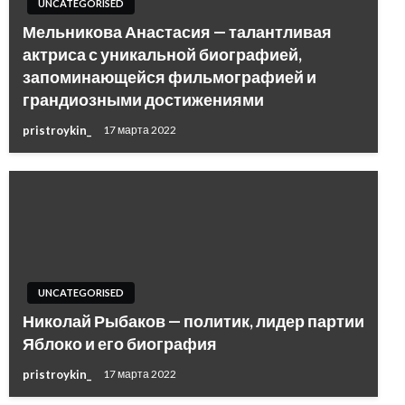
UNCATEGORISED
Мельникова Анастасия — талантливая
актриса с уникальной биографией,
запоминающейся фильмографией и
грандиозными достижениями
pristroykin_
17 марта 2022
UNCATEGORISED
Николай Рыбаков — политик, лидер партии
Яблоко и его биография
pristroykin_
17 марта 2022