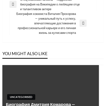
Навигация
биография на Википедии о любящем отце
по
Previous
и талантливом актере
Post
записям
Биография хоккеиста Виталия Прохорова
— уникальный путь к успеху,
впечатляющие достижения в
Next
профессиональной карьере и его личная
Post
жизнь за кулисами спорта
YOU MIGHT ALSO LIKE
UNCATEGORISED
Биография Дмитрия Комарова —