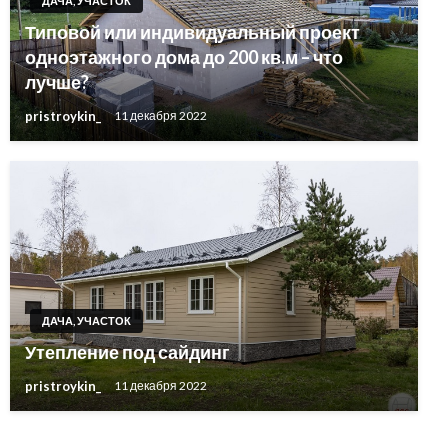
ДАЧА, УЧАСТОК
Типовой или индивидуальный проект
одноэтажного дома до 200 кв.м – что
лучше?
pristroykin_
11 декабря 2022
ДАЧА, УЧАСТОК
Утепление под сайдинг
pristroykin_
11 декабря 2022