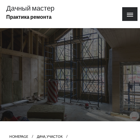
Перейти
Дачный мастер
к
Практика ремонта
содержимому
HOMEPAGE
ДАЧА, УЧАСТОК