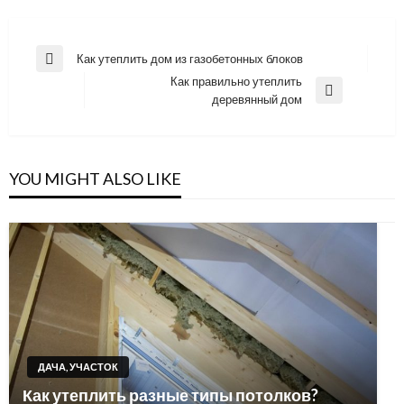
Навигация
Как утеплить дом из газобетонных блоков
Previous
по
Как правильно утеплить
Post
Next
деревянный дом
записям
Post
YOU MIGHT ALSO LIKE
ДАЧА, УЧАСТОК
Как утеплить разные типы потолков?