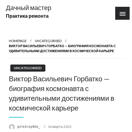
Перейти
Дачный мастер
к
Практика ремонта
содержимому
HOMEPAGE
UNCATEGORISED
ВИКТОР ВАСИЛЬЕВИЧ ГОРБАТКО — БИОГРАФИЯ КОСМОНАВТА С
УДИВИТЕЛЬНЫМИ ДОСТИЖЕНИЯМИ В КОСМИЧЕСКОЙ КАРЬЕРЕ
UNCATEGORISED
Виктор Васильевич Горбатко —
биография космонавта с
удивительными достижениями в
космической карьере
Posted
pristroykin_
16 марта 2022
on