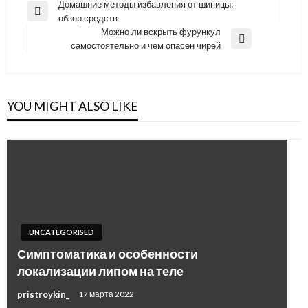
Навигация
Домашние методы избавления от шипицы:
Previous
обзор средств
по
Post
Можно ли вскрыть фурункул
записям
Next
самостоятельно и чем опасен чирей
Post
YOU MIGHT ALSO LIKE
UNCATEGORISED
Симптоматика и особенности
локализации липом на теле
pristroykin_
17 марта 2022