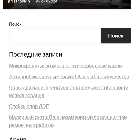
pristroykin_
9 июня 2024
Поиск
Поиск
Последние записи
Микрокредиты: возможности и подводные камни
Антипробуксовочные траки: Обзор и Преимущества
Чаны для бани: преимущества, виды и особенности
использования
Стойки опор ЛЭП
Малярный скотч: Ваш незаменимый помощник при
ремонтных работах
Архив