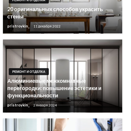
20 оригинальных способов украсить
стены
pristroykin_
11 декабря 2022
РЕМОНТ И ОТДЕЛКА
Алюминиевые межкомнатные
перегородки: повышение эстетики и
функциональности
pristroykin_
2 января 2024