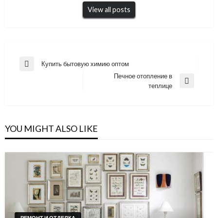
View all posts
Навигация
Купить бытовую химию оптом
Previous
по
Печное отопление в
Post
Next
теплице
записям
Post
YOU MIGHT ALSO LIKE
РЕМОНТ И ОТДЕЛКА