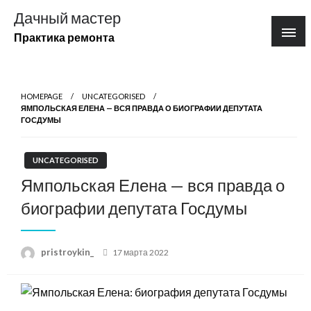
Перейти
Дачный мастер
к
Практика ремонта
содержимому
HOMEPAGE
UNCATEGORISED
ЯМПОЛЬСКАЯ ЕЛЕНА — ВСЯ ПРАВДА О БИОГРАФИИ ДЕПУТАТА
ГОСДУМЫ
UNCATEGORISED
Ямпольская Елена — вся правда о
биографии депутата Госдумы
Posted
pristroykin_
17 марта 2022
on