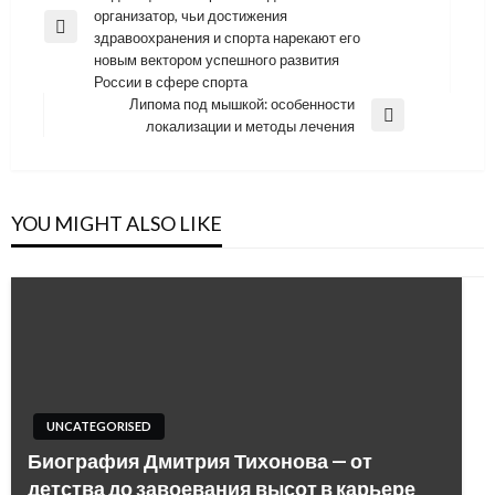
по
организатор, чьи достижения
записям
Previous
здравоохранения и спорта нарекают его
Post
новым вектором успешного развития
России в сфере спорта
Липома под мышкой: особенности
Next
локализации и методы лечения
Post
YOU MIGHT ALSO LIKE
UNCATEGORISED
Биография Дмитрия Тихонова — от
детства до завоевания высот в карьере