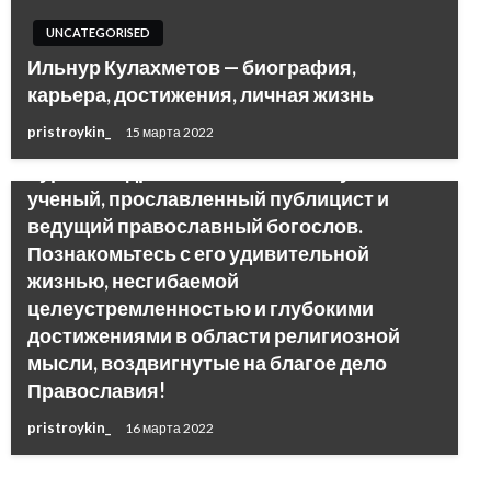
UNCATEGORISED
Ильнур Кулахметов — биография,
карьера, достижения, личная жизнь
pristroykin_
15 марта 2022
UNCATEGORISED
Кураев Андрей Вячеславович — успешный
ученый, прославленный публицист и
ведущий православный богослов.
Познакомьтесь с его удивительной
жизнью, несгибаемой
целеустремленностью и глубокими
достижениями в области религиозной
мысли, воздвигнутые на благое дело
Православия!
pristroykin_
16 марта 2022