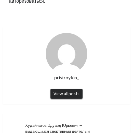
авторизоваться
.
pristroykin_
View all posts
Навигация
Худайнатов Эдуард Юрьевич —
выдающийся спортивный деятель и