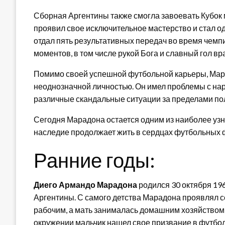
Сборная Аргентины также смогла завоевать Кубок 
проявил свое исключительное мастерство и стал одн
отдал пять результативных передач во время чемп
моментов, в том числе рукой Бога и славный гол вр
Помимо своей успешной футбольной карьеры, Мара
неоднозначной личностью. Он имел проблемы с нарк
различные скандальные ситуации за пределами по
Сегодня Марадона остается одним из наиболее узн
наследие продолжает жить в сердцах футбольных 
Ранние годы:
Диего Армандо Марадона
родился 30 октября 19
Аргентины. С самого детства Марадона проявлял с
рабочим, а мать занималась домашним хозяйством 
окружении мальчик нашел свое призвание в футбол