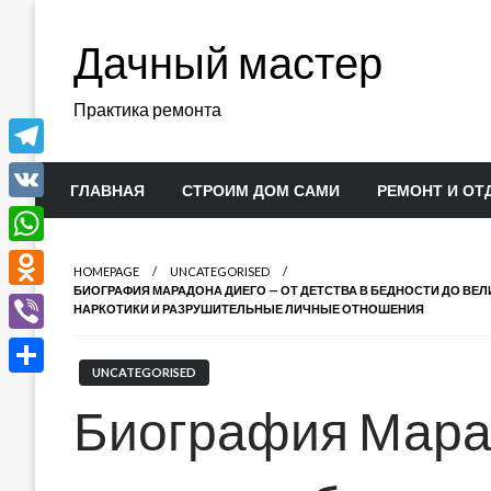
Перейти
к
Дачный мастер
содержимому
Практика ремонта
Telegram
ГЛАВНАЯ
СТРОИМ ДОМ САМИ
РЕМОНТ И ОТ
VK
WhatsApp
HOMEPAGE
UNCATEGORISED
БИОГРАФИЯ МАРАДОНА ДИЕГО — ОТ ДЕТСТВА В БЕДНОСТИ ДО ВЕЛ
Odnoklassniki
НАРКОТИКИ И РАЗРУШИТЕЛЬНЫЕ ЛИЧНЫЕ ОТНОШЕНИЯ
Viber
UNCATEGORISED
Отправить
Биография Мара