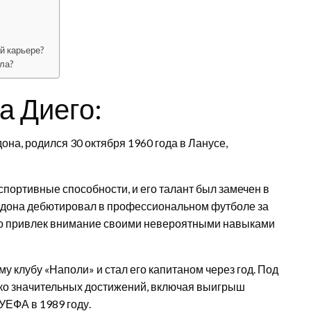
й карьере?
ола?
 Диего:
на, родился 30 октября 1960 года в Ланусе,
портивные способности, и его талант был замечен в
арадона дебютировал в профессиональном футболе за
ро привлек внимание своими невероятными навыками
у клубу «Наполи» и стал его капитаном через год. Под
ко значительных достижений, включая выигрыш
 УЕФА в 1989 году.