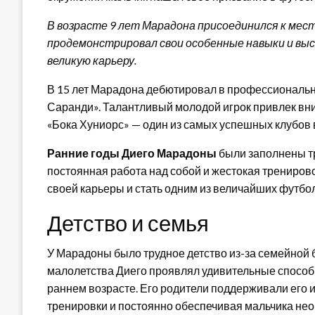
В возрасте 9 лет Марадона присоединился к местн
продемонстрировал свои особенные навыки и высо
великую карьеру.
В 15 лет Марадона дебютировал в профессиональн
Саранди». Талантливый молодой игрок привлек вни
«Бока Хуниорс» — один из самых успешных клубов 
Ранние годы Диего Марадоны
были заполнены тр
постоянная работа над собой и жестокая трениро
своей карьеры и стать одним из величайших футбо
Детство и семья
У Марадоны было трудное детство из-за семейной б
малолетства Диего проявлял удивительные способно
раннем возрасте. Его родители поддерживали его 
тренировки и постоянно обеспечивая мальчика не