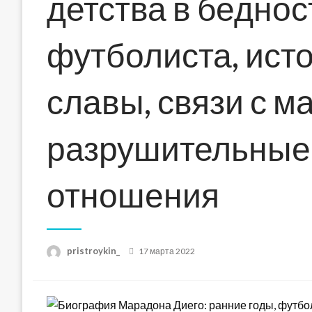
детства в беднос
футболиста, исто
славы, связи с м
разрушительные
отношения
Posted
pristroykin_
17 марта 2022
on