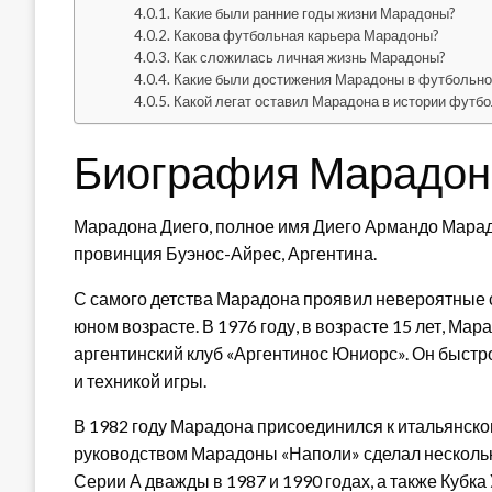
Какие были ранние годы жизни Марадоны?
Какова футбольная карьера Марадоны?
Как сложилась личная жизнь Марадоны?
Какие были достижения Марадоны в футбольно
Какой легат оставил Марадона в истории футб
Биография Марадона
Марадона Диего, полное имя Диего Армандо Марадо
провинция Буэнос-Айрес, Аргентина.
С самого детства Марадона проявил невероятные с
юном возрасте. В 1976 году, в возрасте 15 лет, М
аргентинский клуб «Аргентинос Юниорс». Он быст
и техникой игры.
В 1982 году Марадона присоединился к итальянском
руководством Марадоны «Наполи» сделал несколь
Серии А дважды в 1987 и 1990 годах, а также Кубка