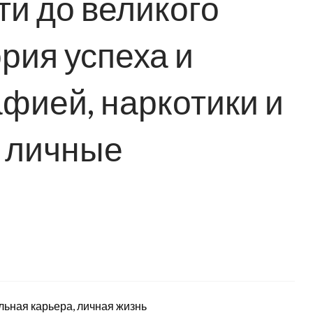
ти до великого
рия успеха и
афией, наркотики и
 личные