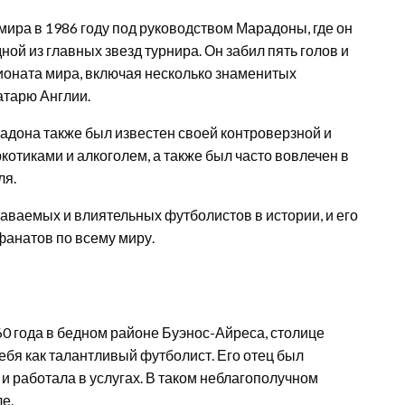
мира в 1986 году под руководством Марадоны, где он
ой из главных звезд турнира. Он забил пять голов и
ионата мира, включая несколько знаменитых
атарю Англии.
дона также был известен своей контроверзной и
отиками и алкоголем, а также был часто вовлечен в
ля.
аваемых и влиятельных футболистов в истории, и его
фанатов по всему миру.
60 года в бедном районе Буэнос-Айреса, столице
ебя как талантливый футболист. Его отец был
и работала в услугах. В таком неблагополучном
е.