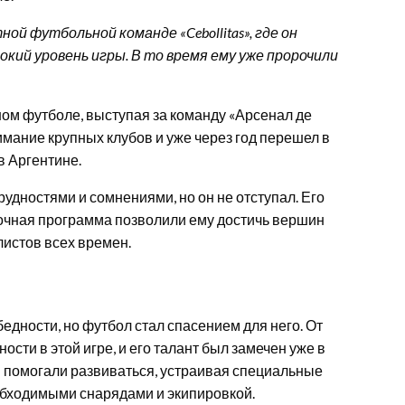
ой футбольной команде «Cebollitas», где он
кий уровень игры. В то время ему уже пророчили
ом футболе, выступая за команду «Арсенал де
мание крупных клубов и уже через год перешел в
в Аргентине.
удностями и сомнениями, но он не отступал. Его
вочная программа позволили ему достичь вершин
листов всех времен.
едности, но футбол стал спасением для него. От
сти в этой игре, и его талант был замечен уже в
и помогали развиваться, устраивая специальные
обходимыми снарядами и экипировкой.