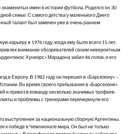
и знаменитых имен в истории футбола. Родился он 30
едной семье. С самого детства у маленького Диего
енный талант был замечен уже в очень раннем
 карьеру в 1976 году, когда ему было всего 15 лет.
е привлек внимание обозревателей своим невероятным
Ардентинос Хуниорс» Марадона забил 46 голов, и его
д в Европу. В 1982 году он перешел в «Барселону» –
Испании. Во время своего пребывания в «Барселоне»
чей и привез в команду несколько значимых трофеев.
ликты и проблемы с тренерами перечеркнули его
го выступления за национальную сборную Аргентины.
ее к победе в Чемпионате мира. Он был не только
м команды. В полуфинале против Англии он забил два