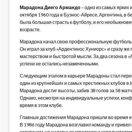
Марадона Диего Армандо
– одно из самых ярких 
октября 1960 года в Буэнос-Айресе, Аргентина, в б
была большая страсть к футболу, и его необыкнов
возрасте.
Марадона начал свою профессиональную футбольную
Он играл за клуб «Ардентинос Хуниорс» и сразу ж
мастерством и быстротой мысли. За два сезона в «
успехи не остались незамеченными.
Следующим этапом в карьере Марадоны стал переез
один из крупнейших и самых престижных клубов в 
Марадона достиг высоты, забив 38 голов за 58 мат
Однако, несмотря на индивидуальные успехи, конф
время в этом клубе.
Главные достижения Марадона пришли во время е
В 1986 году Марадона возглавил команду и привел 
капитаном, но и главным стратегом и исполнителе