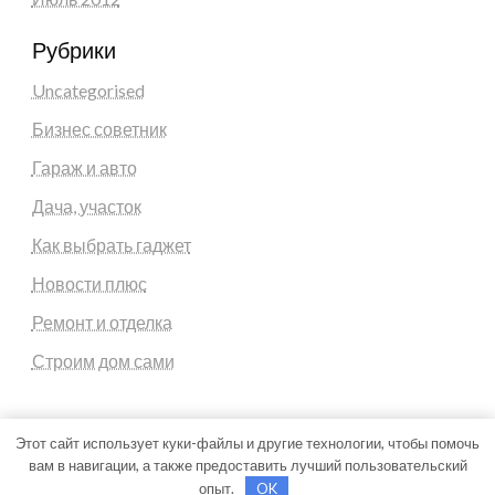
Рубрики
Uncategorised
Бизнес советник
Гараж и авто
Дача, участок
Как выбрать гаджет
Новости плюс
Ремонт и отделка
Строим дом сами
Этот сайт использует куки-файлы и другие технологии, чтобы помочь
вам в навигации, а также предоставить лучший пользовательский
Theme by Silk Themes
опыт.
OK