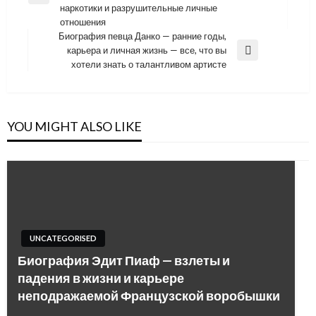
записям
наркотики и разрушительные личные
Post
отношения
Биография певца Данко — ранние годы,
карьера и личная жизнь — все, что вы
Next
хотели знать о талантливом артисте
Post
YOU MIGHT ALSO LIKE
UNCATEGORISED
Биография Эдит Пиаф — взлеты и
падения в жизни и карьере
неподражаемой Французской воробышки