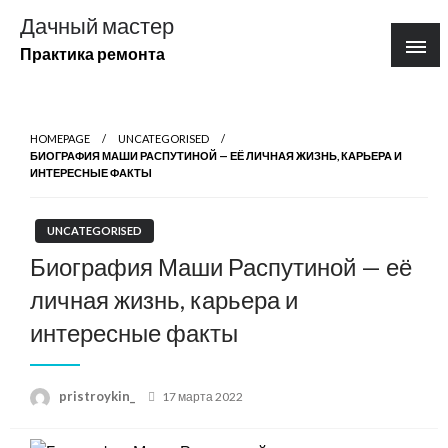
Перейти
Дачный мастер
к
Практика ремонта
содержимому
HOMEPAGE
UNCATEGORISED
БИОГРАФИЯ МАШИ РАСПУТИНОЙ — ЕЁ ЛИЧНАЯ ЖИЗНЬ, КАРЬЕРА И
ИНТЕРЕСНЫЕ ФАКТЫ
UNCATEGORISED
Биография Маши Распутиной — её
личная жизнь, карьера и
интересные факты
Posted
pristroykin_
17 марта 2022
on