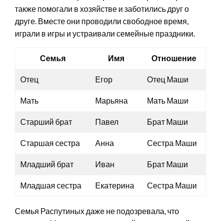
также помогали в хозяйстве и заботились друг о
друге. Вместе они проводили свободное время,
играли в игры и устраивали семейные праздники.
Семья
Имя
Отношение
Отец
Егор
Отец Маши
Мать
Марьяна
Мать Маши
Старший брат
Павел
Брат Маши
Старшая сестра
Анна
Сестра Маши
Младший брат
Иван
Брат Маши
Младшая сестра
Екатерина
Сестра Маши
Семья Распутиных даже не подозревала, что