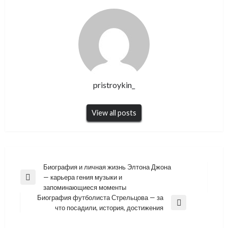
pristroykin_
View all posts
Навигация
Биография и личная жизнь Элтона Джона
— карьера гения музыки и
по
Previous
запоминающиеся моменты
Post
записям
Биография футболиста Стрельцова — за
Next
что посадили, история, достижения
Post