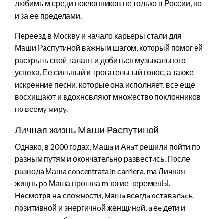
любимым среди поклонников не только в России, но
и за ее пределами.
Переезд в Москву и начало карьеры стали для
Маши Распутиной важным шагом, который помог ей
раскрыть свой талант и добиться музыкального
успеха. Ее сильный и трогательный голос, а также
искренние песни, которые она исполняет, все еще
восхищают и вдохновляют множество поклонников
по всему миру.
Личная жизнь Маши Распутиной
Однако, в 2000 годах, Машa и Анaт решили пойти по
разным путям и окончательно развестись. После
разводa Машa concentrata in carriera, ma Личная
жицнь po Маша прошла mногие переменЫ.
Несмотря на сложности, Машa всегдa оставалacь
позитивной и энергичнoй женщинoй, a еe дети и