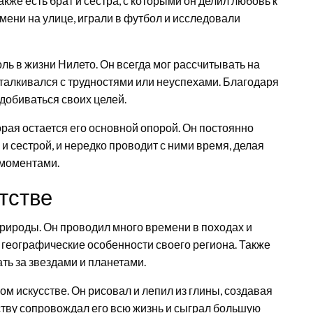
акже есть брат и сестра, с которыми он делил любовь к
мени на улице, играли в футбол и исследовали
ь в жизни Нилето. Он всегда мог рассчитывать на
сталкивался с трудностями или неуспехами. Благодаря
добиваться своих целей.
орая остается его основной опорой. Он постоянно
и сестрой, и нередко проводит с ними время, делая
 моментами.
тстве
природы. Он проводил много времени в походах и
и географические особенности своего региона. Также
ть за звездами и планетами.
ом искусстве. Он рисовал и лепил из глины, создавая
ству сопровождал его всю жизнь и сыграл большую