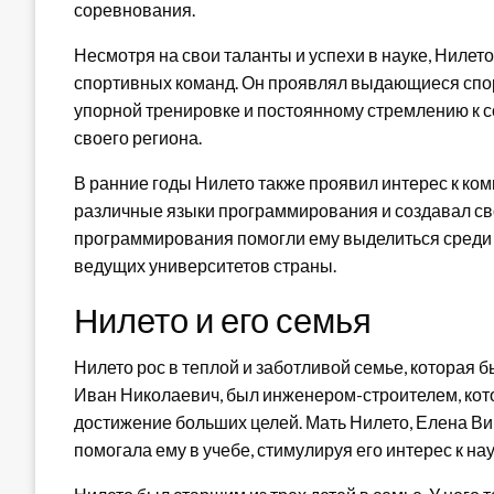
соревнования.
Несмотря на свои таланты и успехи в науке, Ниле
спортивных команд. Он проявлял выдающиеся спор
упорной тренировке и постоянному стремлению к с
своего региона.
В ранние годы Нилето также проявил интерес к ко
различные языки программирования и создавал сво
программирования помогли ему выделиться среди с
ведущих университетов страны.
Нилето и его семья
Нилето рос в теплой и заботливой семье, которая бы
Иван Николаевич, был инженером-строителем, кот
достижение больших целей. Мать Нилето, Елена Ви
помогала ему в учебе, стимулируя его интерес к на