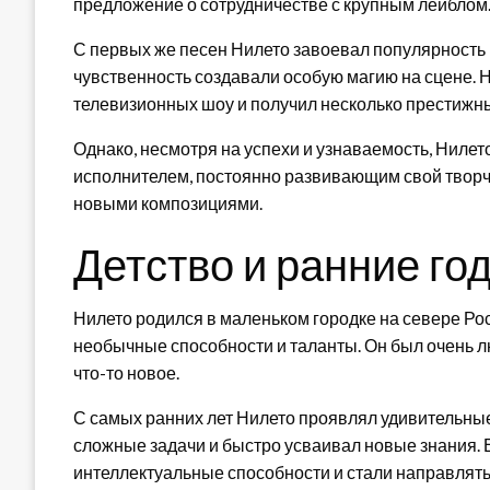
предложение о сотрудничестве с крупным лейблом
С первых же песен Нилето завоевал популярность и
чувственность создавали особую магию на сцене. 
телевизионных шоу и получил несколько престижн
Однако, несмотря на успехи и узнаваемость, Ниле
исполнителем, постоянно развивающим свой творч
новыми композициями.
Детство и ранние го
Нилето родился в маленьком городке на севере Росс
необычные способности и таланты. Он был очень 
что-то новое.
С самых ранних лет Нилето проявлял удивительные
сложные задачи и быстро усваивал новые знания. Е
интеллектуальные способности и стали направлять