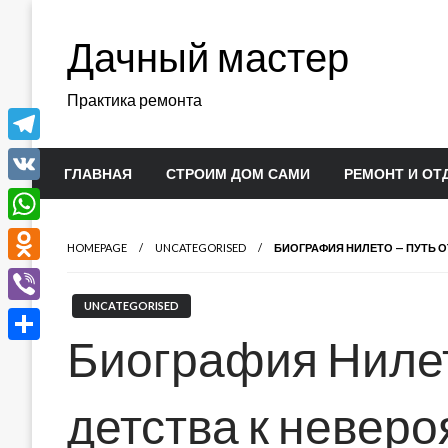
Перейти
к
Дачный мастер
содержимому
Практика ремонта
Telegram
ГЛАВНАЯ
СТРОИМ ДОМ САМИ
РЕМОНТ И ОТ
VK
WhatsApp
HOMEPAGE
UNCATEGORISED
БИОГРАФИЯ НИЛЕТО — ПУТЬ 
Odnoklassniki
UNCATEGORISED
Viber
Биография Нилет
Отправить
детства к невер