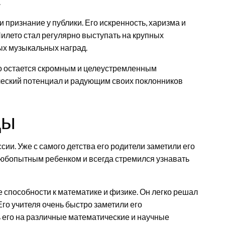
.
 признание у публики. Его искренность, харизма и
Нилето стал регулярно выступать на крупных
ых музыкальных наград.
то остается скромным и целеустремленным
еский потенциал и радующим своих поклонников
ды
ии. Уже с самого детства его родители заметили его
любопытным ребенком и всегда стремился узнавать
 способности к математике и физике. Он легко решал
го учителя очень быстро заметили его
 его на различные математические и научные