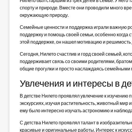
Нилето был старшим из трех детей в семье. У него т
спорту и природе. Вместе они проводили много вре
окружающую природу.
Семейные ценности и поддержка играли важную рол
поддержку и помощь своей семьи, особенно когда 
этой поддержке, он нашел мотивацию и решимость 
Сегодня, Нилето счастлив и горд своей семьей, кот
поддерживает связь со своими родителями, братом 
общие прогулки и просто наслаждаясь семейными
Увлечения и интересы в де
В детстве Нилето проявлял увлечение к изучению 
экскурсиях, изучая растительность, животный мир 
ему было интересно изучать астрономию и наблюда
С детства Нилето проявлял талант в изобразительн
красивые и оригинальные работы. Интерес к искус