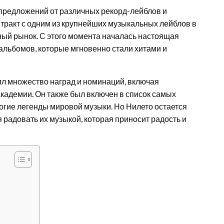
предложений от различных рекорд-лейблов и
тракт с одним из крупнейших музыкальных лейблов в
ный рынок. С этого момента началась настоящая
альбомов, которые мгновенно стали хитами и
л множество наград и номинаций, включая
кадемии. Он также был включен в список самых
ногие легенды мировой музыки. Но Нилето остается
радовать их музыкой, которая приносит радость и