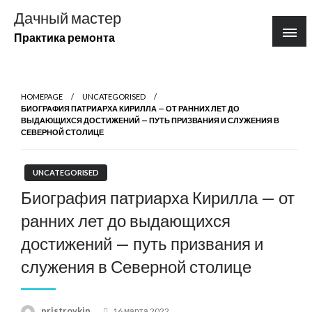
Перейти
Дачный мастер
к
Практика ремонта
содержимому
HOMEPAGE
UNCATEGORISED
БИОГРАФИЯ ПАТРИАРХА КИРИЛЛА — ОТ РАННИХ ЛЕТ ДО
ВЫДАЮЩИХСЯ ДОСТИЖЕНИЙ — ПУТЬ ПРИЗВАНИЯ И СЛУЖЕНИЯ В
СЕВЕРНОЙ СТОЛИЦЕ
UNCATEGORISED
Биография патриарха Кирилла — от
ранних лет до выдающихся
достижений — путь призвания и
служения в Северной столице
Posted
pristroykin_
16 марта 2022