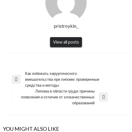
pristroykin_
View all posts
Навигация
Как избежать хирургического
вмешательства при липоме: проверенные
по
Previous
средства и методы
Post
записям
Липома в области груди: причины
появления и отличие от злокачественных
Next
образований
Post
YOU MIGHT ALSO LIKE