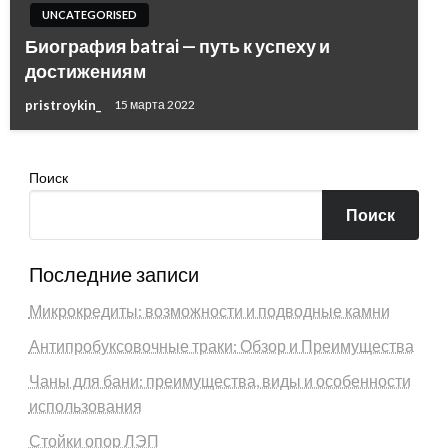
UNCATEGORISED
Биография batrai — путь к успеху и
достижениям
pristroykin_
15 марта 2022
Поиск
Поиск
Последние записи
Микрокредиты: возможности и подводные камни
Антипробуксовочные траки: Обзор и Преимущества
Чаны для бани: преимущества, виды и особенности
использования
Стойки опор ЛЭП