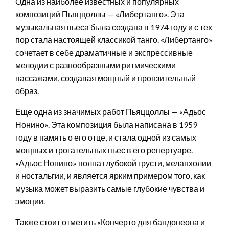
Одна из наиболее известных и популярных
композиций Пьяццоллы — «Либертанго». Эта
музыкальная пьеса была создана в 1974 году и с тех
пор стала настоящей классикой танго. «Либертанго»
сочетает в себе драматичные и экспрессивные
мелодии с разнообразными ритмическими
пассажами, создавая мощный и пронзительный
образ.
Еще одна из значимых работ Пьяццоллы — «Адьос
Нонино». Эта композиция была написана в 1959
году в память о его отце, и стала одной из самых
мощных и трогательных пьес в его репертуаре.
«Адьос Нонино» полна глубокой грусти, меланхолии
и ностальгии, и является ярким примером того, как
музыка может выразить самые глубокие чувства и
эмоции.
Также стоит отметить «Кончерто для бандонеона и