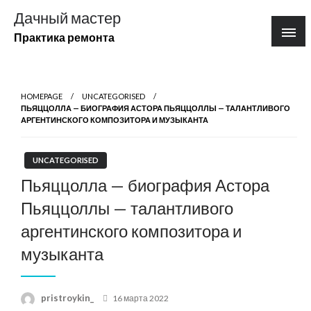
Перейти
Дачный мастер
к
Практика ремонта
содержимому
HOMEPAGE
UNCATEGORISED
ПЬЯЦЦОЛЛА — БИОГРАФИЯ АСТОРА ПЬЯЦЦОЛЛЫ — ТАЛАНТЛИВОГО
АРГЕНТИНСКОГО КОМПОЗИТОРА И МУЗЫКАНТА
UNCATEGORISED
Пьяццолла — биография Астора
Пьяццоллы — талантливого
аргентинского композитора и
музыканта
Posted
pristroykin_
16 марта 2022
on