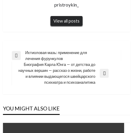
pristroykin_
View all posts
Навигация
Ихтиоловая мазь: применение для
Previous
лечения фурункулов
по
Post
Биография Карла Юнга — от детства до
записям
научных вершин — рассказ о жизни, работе
Next
и влиянии выдающегося швейцарского
Post
психиатра и психоаналитика
YOU MIGHT ALSO LIKE