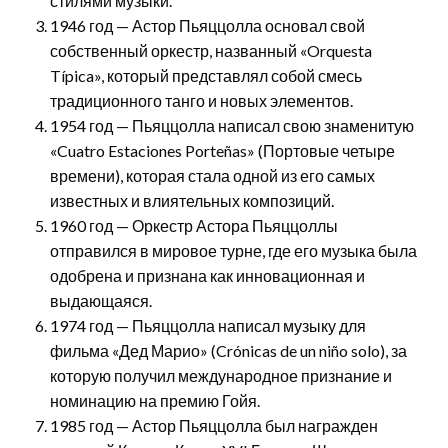
стилями музыки.
1946 год — Астор Пьяццолла основал свой
собственный оркестр, названный «Orquesta
Típica», который представлял собой смесь
традиционного танго и новых элементов.
1954 год — Пьяццолла написал свою знаменитую
«Cuatro Estaciones Porteñas» (Портовые четыре
времени), которая стала одной из его самых
известных и влиятельных композиций.
1960 год — Оркестр Астора Пьяццоллы
отправился в мировое турне, где его музыка была
одобрена и признана как инновационная и
выдающаяся.
1974 год — Пьяццолла написал музыку для
фильма «Дед Марио» (Crónicas de un niño solo), за
которую получил международное признание и
номинацию на премию Гойя.
1985 год — Астор Пьяццолла был награжден