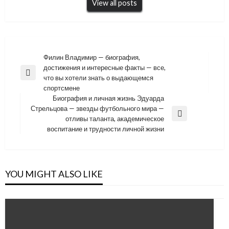
View all posts
Навигация
Филин Владимир — биография,
достижения и интересные факты — все,
по
Previous
что вы хотели знать о выдающемся
записям
Post
спортсмене
Биография и личная жизнь Эдуарда
Стрельцова — звезды футбольного мира —
Next
отливы таланта, академическое
Post
воспитание и трудности личной жизни
YOU MIGHT ALSO LIKE