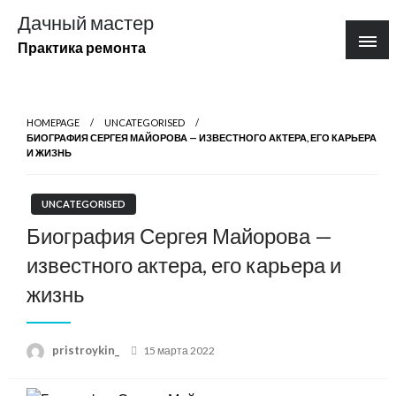
Перейти
Дачный мастер
к
Практика ремонта
содержимому
HOMEPAGE
UNCATEGORISED
БИОГРАФИЯ СЕРГЕЯ МАЙОРОВА — ИЗВЕСТНОГО АКТЕРА, ЕГО КАРЬЕРА
И ЖИЗНЬ
UNCATEGORISED
Биография Сергея Майорова —
известного актера, его карьера и
жизнь
Posted
pristroykin_
15 марта 2022
on