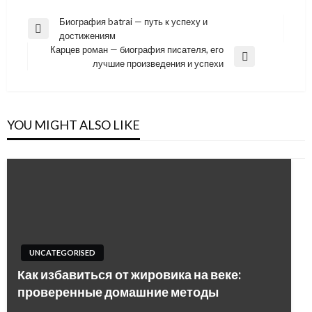
Навигация
Биография batrai — путь к успеху и
Previous
достижениям
по
Post
Карцев роман — биография писателя, его
записям
Next
лучшие произведения и успехи
Post
YOU MIGHT ALSO LIKE
UNCATEGORISED
Как избавиться от жировика на веке:
проверенные домашние методы